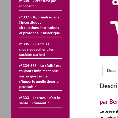
n°338 – Gérer n’est pas
innocent !
n°337 – Apprendre dans
l’incertitude :
circulations, institutions
et profondeur historique
n°336 – Quand les
modèles vacillent, les
sociétés parlent
n°334-335 – La réalité est
Descr
toujours infiniment plus
variée que ce que
n’importe quelle théorie
Descri
peut saisir*
n°333 – Le travail, c’est la
par Ben
santé… vraiment ?
Le présent
organisati