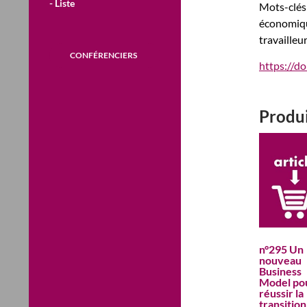
- Liste
Mots-clés 
économique
travailleu
CONFÉRENCIERS
https://d
Produi
n°295 Un
nouveau
Business
Model po
réussir la
transition