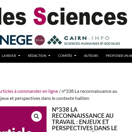
LA REVUE
RÉDACTION
COMITÉS
AUTEURS
PROPOSER UN AR
rticles à commander en ligne
/ n°338 La reconnaissance au
enjeux et perspectives dans le contexte haïtien
N°338 LA
RECONNAISSANCE AU
TRAVAIL : ENJEUX ET
PERSPECTIVES DANS LE