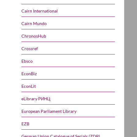
Cairn International
Cairn Mundo
ChronosHub
Crossref
Ebsco
EconBiz
EconLit
eLibrary РИНЦ
European Parliament Library
EZB
German Union Catalogue of Serials (ZDB)