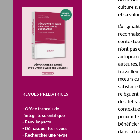
culturels,
et sa valor
L’original
reconnaiss
contextuel
n’ont pas 
autopraxé
auteures, 
travailleu
mœurs cult
satisfair
relèguent 
REVUES PRÉDATRICES
des défis,
contextuel
- Office français de
l'intégrité scientifique
proximité 
- Faux impacts
bénéficier
- Démasquer les revues
dans la tr
- Rechercher une revue