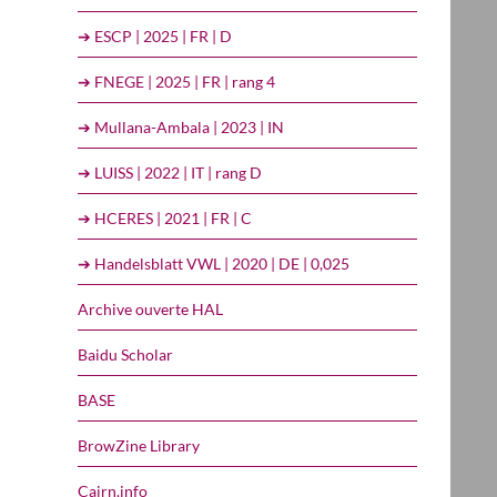
➔ ESCP | 2025 | FR | D
➔ FNEGE | 2025 | FR | rang 4
➔ Mullana-Ambala | 2023 | IN
➔ LUISS | 2022 | IT | rang D
➔ HCERES | 2021 | FR | C
➔ Handelsblatt VWL | 2020 | DE | 0,025
Archive ouverte HAL
Baidu Scholar
BASE
BrowZine Library
Cairn.info