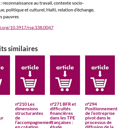
: reconnaissance au travail, contexte socio-
, politique et culturel, Haïti, relation d’échange,
rs pauvres
oi.org/10.3917/rsg.338.0047
ts similaires
n°210 Les
n°271 BFR et
n°294
dimensions
difficultés
Positionnement
structurantes
financières
de l’entreprise
ur
de
dans les TPE
pivot dans le
l’accompagnement
françaises :
processus de
en création
étude
diffusion de la