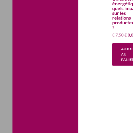
énergétiq
quels imp
sur les
relations
producteu
?
Le
€
7,50
€
0,
prix
initi
AJOUT
était 
AU
€ 7,5
PANIE