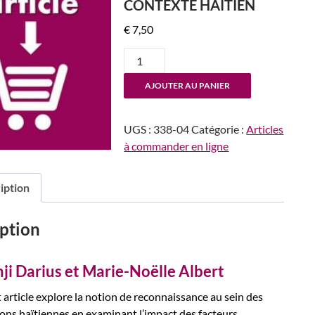
CONTEXTE HAÏTIEN
€
7,50
quantité
de
AJOUTER AU PANIER
n°338
La
reconnaissance
UGS :
338-04
Catégorie :
Articles
au
à commander en ligne
travail
:
iption
enjeux
et
perspectives
ption
dans
le
ji Darius et Marie-Noëlle Albert
contexte
haïtien
 article explore la notion de reconnaissance au sein des
ons haïtiennes en examinant l’impact des facteurs