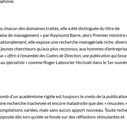
ophone.
s chacun des domaines traités, elle a été distinguée du titre de
çaise de management » par Raymond Barre, alors Premier ministre 
tionalement, elle expose une recherche managériale riche, diversi
x jeunes chercheurs qu’aux plus reconnus, aux hommes d’entrepris
se «
offrir à l’ensemble des Cadres de Direction, une publication qui fass
» comme Roger Labourier l’écrivait dans le 1er numé
 au spécialiste
plomb d’un académisme rigide est toujours le credo de la publicatio
une recherche inachevée et encore maladroite que des « resucées »
compilations variées, mais sans aucun apport nouveau. Toute rech
oposée dès lors qu’elle se fonde sur des réflexions stimulantes et