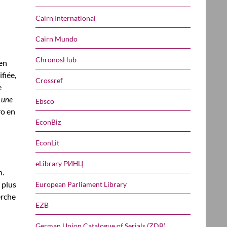
Cairn International
Cairn Mundo
ChronosHub
en
fiée,
Crossref
e
e une
Ebsco
ro en
EconBiz
EconLit
eLibrary РИНЦ
n.
 plus
European Parliament Library
erche
EZB
German Union Catalogue of Serials (ZDB)