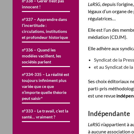
n°338 – Gérer n’est pas
, depuis l’origi
LaRSG
innocent !
légaux d’un organe de p
régulatrices…
n°337 – Apprendre dans
l’incertitude :
Elle est l’un des memb
circulations, institutions
médiation (CDJM).
et profondeur historique
Elle adhère aux syndica
n°336 – Quand les
modèles vacillent, les
Syndicat de la Pres
sociétés parlent
et au Syndicat de la
n°334-335 – La réalité est
toujours infiniment plus
Ses choix éditoriaux ne
variée que ce que
parti-pris méthodolog
n’importe quelle théorie
est une revue
indépen
peut saisir*
n°333 – Le travail, c’est la
Indépendante
santé… vraiment ?
n’appartient à a
LaRSG
à aucune association o