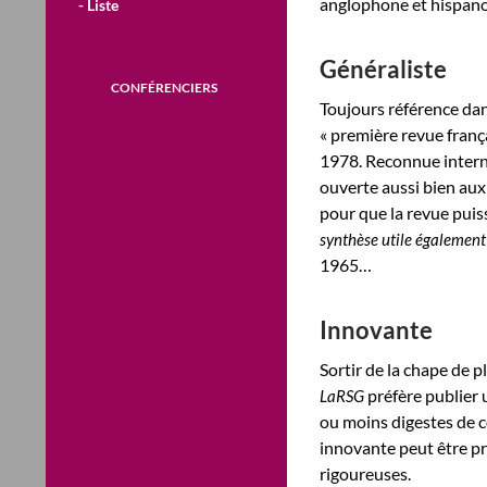
anglophone et hispan
- Liste
Généraliste
CONFÉRENCIERS
Toujours référence dan
« première revue fran
1978. Reconnue interna
ouverte aussi bien au
pour que la revue puis
synthèse utile également
1965…
Innovante
Sortir de la chape de 
préfère publier 
LaRSG
ou moins digestes de 
innovante peut être pr
rigoureuses.