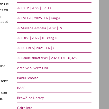
ans le
➔ ESCP | 2025 | FR | D
ns en
,
➔ FNEGE | 2025 | FR | rang 4
at et
➔ Mullana-Ambala | 2023 | IN
➔ LUISS | 2022 | IT | rang D
➔ HCERES | 2021 | FR | C
➔ Handelsblatt VWL | 2020 | DE | 0,025
 une
Archive ouverte HAL
Baidu Scholar
nsent
BASE
 son
BrowZine Library
ns
Cairn.info