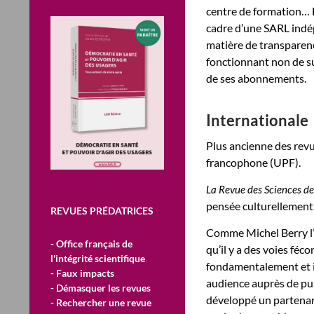
centre de formation… E
cadre d’une SARL indép
matière de transparenc
fonctionnant non de su
de ses abonnements.
Internationale
Plus ancienne des revu
francophone (UPF).
La Revue des Sciences d
pensée culturellement
REVUES PRÉDATRICES
Comme Michel Berry l’é
- Office français de
qu’il y a des voies fé
l'intégrité scientifique
fondamentalement et 
- Faux impacts
audience auprès de pu
- Démasquer les revues
développé un partenar
- Rechercher une revue