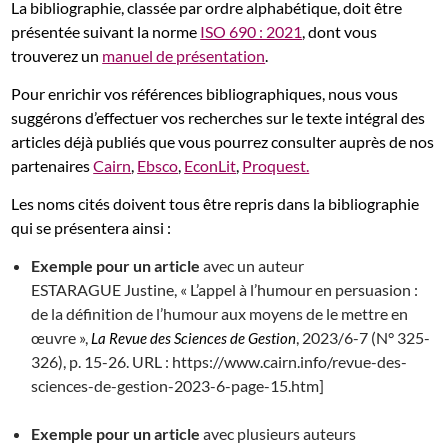
La bibliographie, classée par ordre alphabétique, doit être
présentée suivant la norme
ISO 690 : 2021
, dont vous
trouverez un
manuel de présentation
.
Pour enrichir vos références bibliographiques, nous vous
suggérons d’effectuer vos recherches sur le texte intégral des
articles déjà publiés que vous pourrez consulter auprès de nos
partenaires
Cairn
,
Ebsco
,
EconLit
,
Proquest.
Les noms cités doivent tous être repris dans la bibliographie
qui se présentera ainsi :
Exemple pour
un article
avec un auteur
ESTARAGUE Justine, « L’appel à l’humour en persuasion :
de la définition de l’humour aux moyens de le mettre en
œuvre »,
, 2023/6-7 (N° 325-
La Revue des Sciences de Gestion
326), p. 15-26. URL : https://www.cairn.info/revue-des-
sciences-de-gestion-2023-6-page-15.htm]
Exemple pour
un article
avec plusieurs auteurs