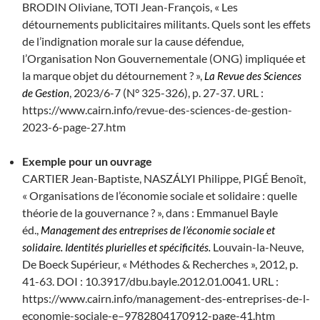
BRODIN Oliviane, TOTI Jean-François, « Les
détournements publicitaires militants. Quels sont les effets
de l’indignation morale sur la cause défendue,
l’Organisation Non Gouvernementale (ONG) impliquée et
la marque objet du détournement ? »,
La Revue des Sciences
, 2023/6-7 (N° 325-326), p. 27-37. URL :
de Gestion
https://www.cairn.info/revue-des-sciences-de-gestion-
2023-6-page-27.htm
Exemple pour un ouvrage
CARTIER Jean-Baptiste, NASZÁLYI Philippe, PIGÉ Benoît,
« Organisations de l’économie sociale et solidaire : quelle
théorie de la gouvernance ? », dans : Emmanuel Bayle
éd.,
Management des entreprises de l’économie sociale et
Louvain-la-Neuve,
solidaire. Identités plurielles et spécificités.
De Boeck Supérieur, « Méthodes & Recherches », 2012, p.
41-63. DOI : 10.3917/dbu.bayle.2012.01.0041. URL :
https://www.cairn.info/management-des-entreprises-de-l-
economie-sociale-e–9782804170912-page-41.htm