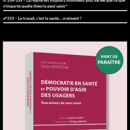
n°334-335 – La réalité est toujours infiniment plus variée que ce que
n’importe quelle théorie peut saisir*
n°333 – Le travail, c’est la santé… vraiment ?