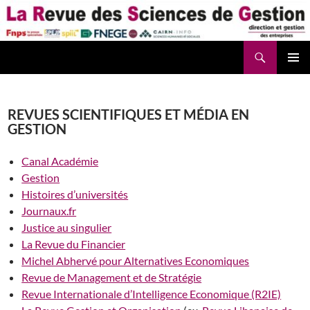
Aller
au
contenu
Recherche
La Revue des Sciences des Gestion – LaRSG.fr
REVUES SCIENTIFIQUES ET MÉDIA EN
GESTION
Canal Académie
Gestion
Histoires d’universités
Journaux.fr
Justice au singulier
La Revue du Financier
Michel Abhervé pour Alternatives Economiques
Revue de Management et de Stratégie
Revue Internationale d’Intelligence Economique (R2IE)