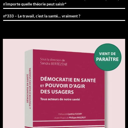
n’importe quelle théorie peut saisir*
n°333 – Le travail, c’est la santé… vraiment ?