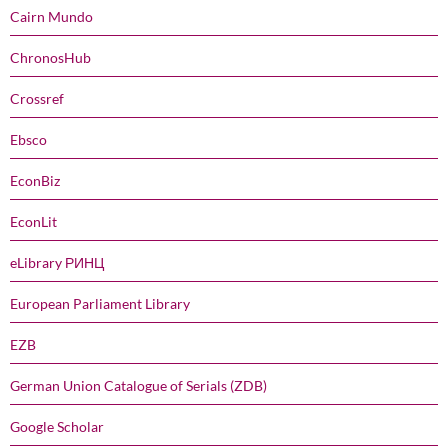
Cairn Mundo
ChronosHub
Crossref
Ebsco
EconBiz
EconLit
eLibrary РИНЦ
European Parliament Library
EZB
German Union Catalogue of Serials (ZDB)
Google Scholar