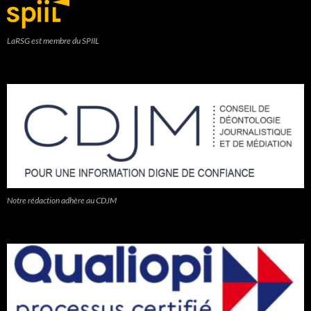
LaRSG est membre du SPIIL
Notre rédaction adhère au CDJM