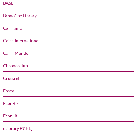
BASE
BrowZine Library
Cairn.info
Cairn International
Cairn Mundo
ChronosHub
Crossref
Ebsco
EconBiz
EconLit
eLibrary РИНЦ