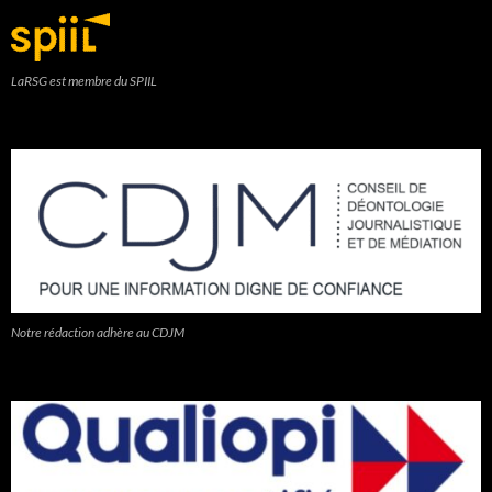
LaRSG est membre du SPIIL
Notre rédaction adhère au CDJM