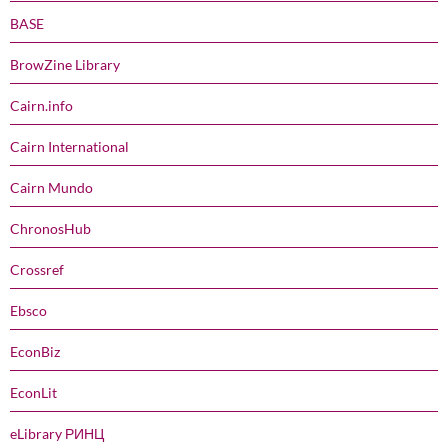
BASE
BrowZine Library
Cairn.info
Cairn International
Cairn Mundo
ChronosHub
Crossref
Ebsco
EconBiz
EconLit
eLibrary РИНЦ