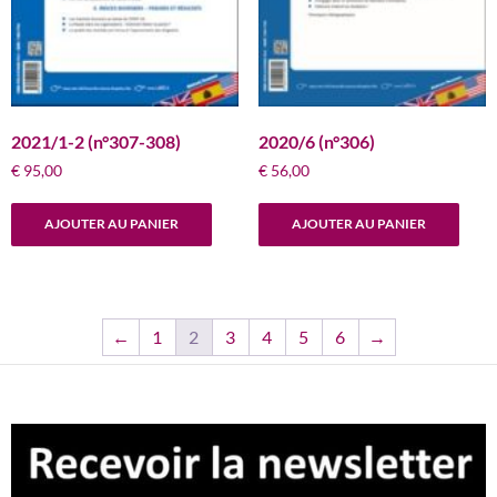
2021/1-2 (n°307-308)
2020/6 (n°306)
€
95,00
€
56,00
AJOUTER AU PANIER
AJOUTER AU PANIER
←
1
2
3
4
5
6
→