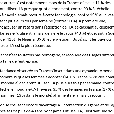
 d’autres. C’est notamment le cas de la France, où seuls 11 % des
nt utiliser l’IA presque quotidiennement, contre 20 % à l’échelle
% à n’avoir jamais recours à cette technologie (contre 15 % au nive
isent plusieurs fois par semaine (contre 30 %). À première vue,
 accuser un retard dans l’adoption de l’IA, se classant au deuxiè
lariés ne l’utilisent jamais, derrière le Japon (43 %) et devant la Su
Inde (41 %), le Nigeria (39 %) et le Vietnam (36 %) sont les pays où
ne de l’IA est la plus répandue.
France n’est toutefois pas homogène, et recouvre des usages différe
a taille de l’entreprise.
 tendance observée en France s’inscrit dans une dynamique mondia
nombreux que les femmes à adopter l’IA. En France, 28 % des ho
e mondiale) déclarent utiliser l’IA plusieurs fois par semaine, contr
’échelle mondiale). A l’inverse, 35 % des femmes en France (17 % 
hommes (13 % dans le monde) affirment ne jamais y recourir.
on se creusent encore davantage à l’intersection du genre et de l’â
aises de plus de 40 ans n’ont jamais utilisé l’IA, illustrant une do