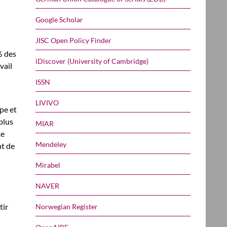
Google Scholar
JISC Open Policy Finder
% des
iDiscover (University of Cambridge)
vail
ISSN
LIVIVO
ipe et
plus
MIAR
te
Mendeley
nt de
Mirabel
NAVER
tir
Norwegian Register