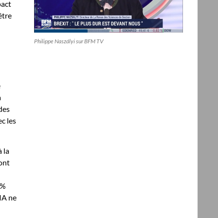
pact
être
Philippe Naszályi sur BFM TV
e
à
des
c les
 la
sont
 %
’IA ne