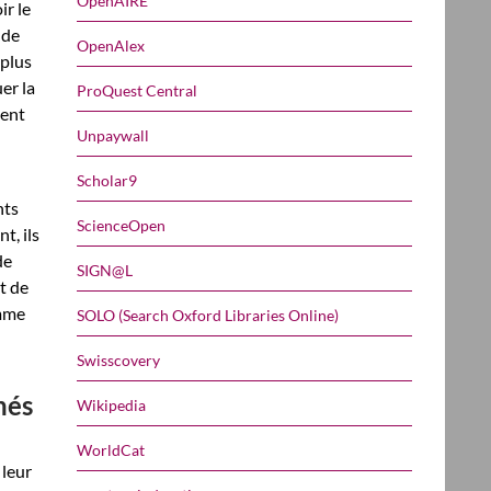
OpenAIRE
ir le
 de
OpenAlex
 plus
er la
ProQuest Central
ment
Unpaywall
Scholar9
nts
ScienceOpen
t, ils
de
SIGN@L
t de
omme
SOLO (Search Oxford Libraries Online)
Swisscovery
nés
Wikipedia
WorldCat
 leur