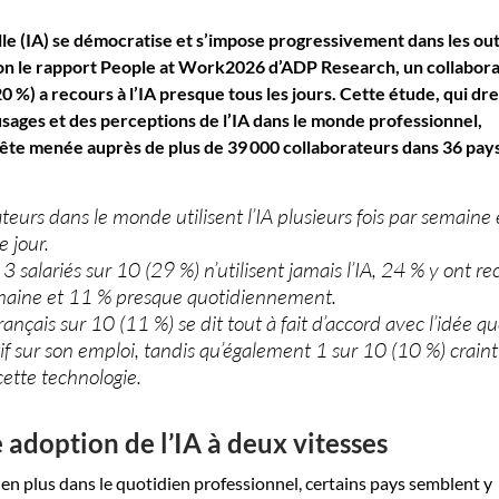
ielle (IA) se démocratise et s’impose progressivement dans les out
 selon le rapport People at Work2026 d’ADP Research, un collabor
0 %) a recours à l’IA presque tous les jours. Cette étude, qui dr
usages et des perceptions de l’IA dans le monde professionnel,
ête menée auprès de plus de 39 000 collaborateurs dans 36 pays
eurs dans le monde utilisent l’IA plusieurs fois par semaine 
 jour.
3 salariés sur 10 (29 %) n’utilisent jamais l’IA, 24 % y ont re
semaine et 11 % presque quotidiennement.
rançais sur 10 (11 %) se dit tout à fait d’accord avec l’idée qu
if sur son emploi, tandis qu’également 1 sur 10 (10 %) craint
cette technologie.
 adoption de l’IA à deux vitesses
us en plus dans le quotidien professionnel, certains pays semblent y