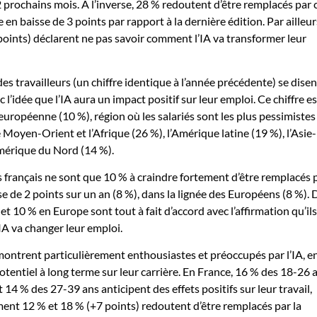
 prochains mois. A l’inverse, 28 % redoutent d’être remplacés par 
e en baisse de 3 points par rapport à la dernière édition. Par ailleur
oints) déclarent ne pas savoir comment l’IA va transformer leur
es travailleurs (un chiffre identique à l’année précédente) se disen
c l’idée que l’IA aura un impact positif sur leur emploi. Ce chiffre es
uropéenne (10 %), région où les salariés sont les plus pessimistes 
le Moyen-Orient et l’Afrique (26 %), l’Amérique latine (19 %), l’Asie-
Amérique du Nord (14 %).
s français ne sont que 10 % à craindre fortement d’être remplacés 
sse de 2 points sur un an (8 %), dans la lignée des Européens (8 %). 
 10 % en Europe sont tout à fait d’accord avec l’affirmation qu’ils
A va changer leur emploi.
 montrent particulièrement enthousiastes et préoccupés par l’IA, e
otentiel à long terme sur leur carrière. En France, 16 % des 18-26 
t 14 % des 27-39 ans anticipent des effets positifs sur leur travail,
ent 12 % et 18 % (+7 points) redoutent d’être remplacés par la