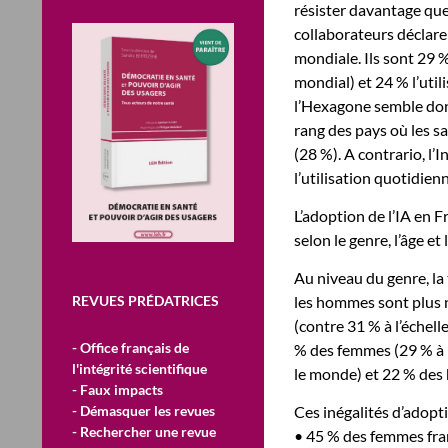
résister davantage que
collaborateurs déclare
mondiale. Ils sont 29 
mondial) et 24 % l’util
l’Hexagone semble donc
rang des pays où les sa
(28 %). A contrario, l’
l’utilisation quotidien
L’adoption de l’IA en 
selon le genre, l’âge et l
Au niveau du genre, la
REVUES PRÉDATRICES
les hommes sont plus 
(contre 31 % à l’échell
- Office français de
% des femmes (29 % à l
l'intégrité scientifique
le monde) et 22 % des 
- Faux impacts
- Démasquer les revues
Ces inégalités d’adopti
- Rechercher une revue
• 45 % des femmes franç