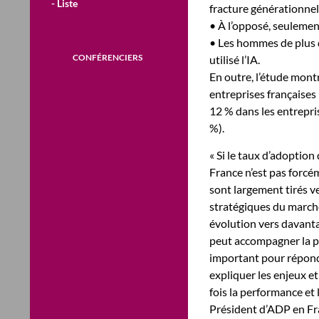
- Liste
fracture générationnel
• À l’opposé, seulemen
• Les hommes de plus d
CONFÉRENCIERS
utilisé l’IA.
En outre, l’étude mont
entreprises françaises
12 % dans les entrepris
%).
« Si le taux d’adoption d
France n’est pas forcém
sont largement tirés v
stratégiques du marché
évolution vers davanta
peut accompagner la pe
important pour répondr
expliquer les enjeux et
fois la performance et 
Président d’ADP en Fr