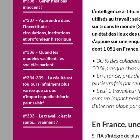
n°338 – Gérer n’est pas
innocent !
L’intelligence artific
utilisés au travail :
n°337 – Apprendre dans
sur 5 dans le monde (2
l’incertitude :
circulations, institutions
un état des lieux des 
et profondeur historique
s’appuie sur une enqu
dont 1 051 en France.
n°336 – Quand les
modèles vacillent, les
• 30 % des collaborat
sociétés parlent
20 % presque chaque
• En France, près de 
n°334-335 – La réalité est
plusieurs fois par 
toujours infiniment plus
• Seul 1 travailleur f
variée que ce que
n’importe quelle théorie
aura un impact posit
peut saisir*
d’être remplacé par 
n°333 – Le travail, c’est la
santé… vraiment ?
En France, une
Si l’IA s’intègre de pl