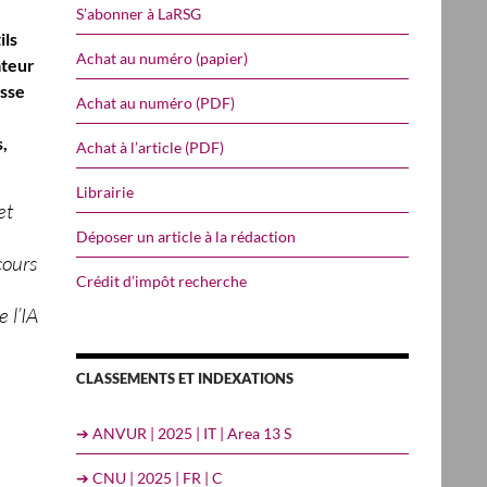
S’abonner à LaRSG
ils
Achat au numéro (papier)
ateur
esse
Achat au numéro (PDF)
,
Achat à l’article (PDF)
Librairie
et
Déposer un article à la rédaction
cours
Crédit d’impôt recherche
e l’IA
CLASSEMENTS ET INDEXATIONS
➔ ANVUR | 2025 | IT | Area 13 S
➔ CNU | 2025 | FR | C