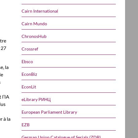
Cairn International
Cairn Mundo
ChronosHub
tre
e 27
Crossref
Ebsco
e, la
EconBiz
le
s
EconLit
 l’IA
eLibrary РИНЦ
lus
European Parliament Library
r à la
EZB
German Union Catalogue of Serials (ZDB)