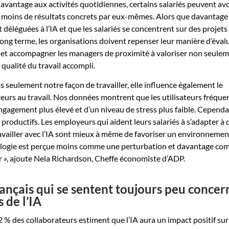
davantage aux activités quotidiennes, certains salariés peuvent avo
 moins de résultats concrets par eux-mêmes. Alors que davantage
 déléguées à l’IA et que les salariés se concentrent sur des projets
long terme, les organisations doivent repenser leur manière d’évalu
l et accompagner les managers de proximité à valoriser non seule
 qualité du travail accompli.
s seulement notre façon de travailler, elle influence également le
teurs au travail. Nos données montrent que les utilisateurs fréque
engagement plus élevé et d’un niveau de stress plus faible. Cependan
productifs. Les employeurs qui aident leurs salariés à s’adapter à 
availler avec l’IA sont mieux à même de favoriser un environnemen
nologie est perçue moins comme une perturbation et davantage c
r », ajoute Nela Richardson, Cheffe économiste d’ADP.
rançais qui se sentent toujours peu concer
 de l’IA
2 % des collaborateurs estiment que l’IA aura un impact positif sur