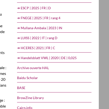
➔ ESCP | 2025 | FR | D
au
➔ FNEGE | 2025 | FR | rang 4
me
➔ Mullana-Ambala | 2023 | IN
ède
➔ LUISS | 2022 | IT | rang D
➔ HCERES | 2021 | FR | C
nts
➔ Handelsblatt VWL | 2020 | DE | 0,025
le :
Archive ouverte HAL
mmes
Baidu Scholar
e 20
dans
BASE
BrowZine Library
ge :
uble
Cairn.info