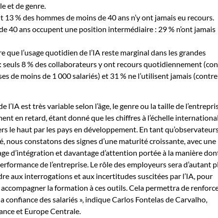
le et de genre.
t 13 % des hommes de moins de 40 ans n’y ont jamais eu recours.
e 40 ans occupent une position intermédiaire : 29 % n’ont jamais
re que l’usage quotidien de l’IA reste marginal dans les grandes
 : seuls 8 % des collaborateurs y ont recours quotidiennement (con
es de moins de 1 000 salariés) et 31 % ne l’utilisent jamais (contr
e l’IA est très variable selon l’âge, le genre ou la taille de l’entrepris
ent en retard, étant donné que les chiffres à l’échelle internationa
ers le haut par les pays en développement. En tant qu’observateur
, nous constatons des signes d’une maturité croissante, avec une
ge d’intégration et davantage d’attention portée à la manière dont
rformance de l’entreprise. Le rôle des employeurs sera d’autant p
e aux interrogations et aux incertitudes suscitées par l’IA, pour
 accompagner la formation à ces outils. Cela permettra de renforce
la confiance des salariés », indique Carlos Fontelas de Carvalho,
ance et Europe Centrale.