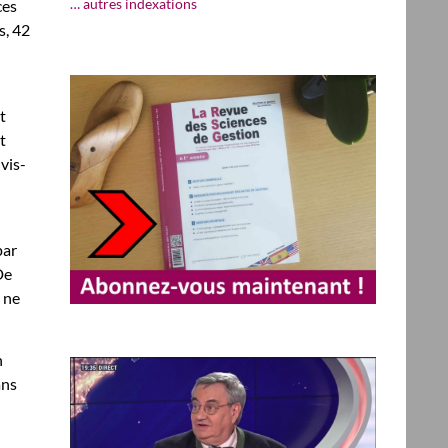
… autres indexations
ces
s, 42
t
t
vis-
par
De
 ne
n
ans