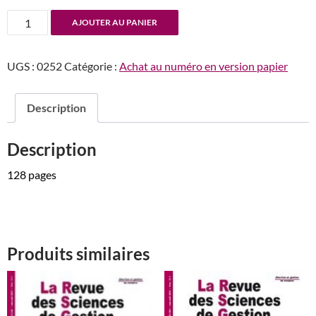
quantité
AJOUTER AU PANIER
de
2011/6
UGS :
0252
Catégorie :
Achat au numéro en version papier
(n°252)
Description
Description
128 pages
Produits similaires