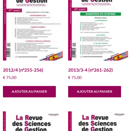
2013/3-4 (n°261-262)
2012/4 (n°255-256)
€
75,00
€
75,00
AJOUTER AU PANIER
AJOUTER AU PANIER