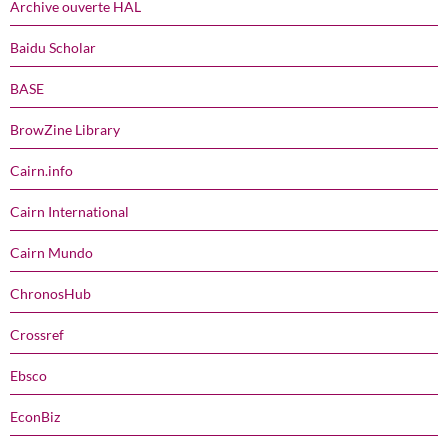
Archive ouverte HAL
Baidu Scholar
BASE
BrowZine Library
Cairn.info
Cairn International
Cairn Mundo
ChronosHub
Crossref
Ebsco
EconBiz