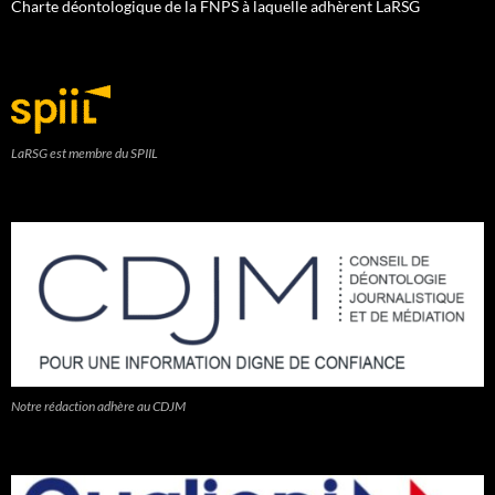
Charte déontologique de la FNPS à laquelle adhèrent LaRSG
LaRSG est membre du SPIIL
Notre rédaction adhère au CDJM