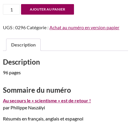
quantité
AJOUTER AU PANIER
de
2019/2
UGS :
0296
Catégorie :
Achat au numéro en version papier
(n°296)
Description
Description
96 pages
Sommaire du numéro
Au secours le « scientisme » est de retour !
par Philippe Naszályi
Résumés en français, anglais et espagnol