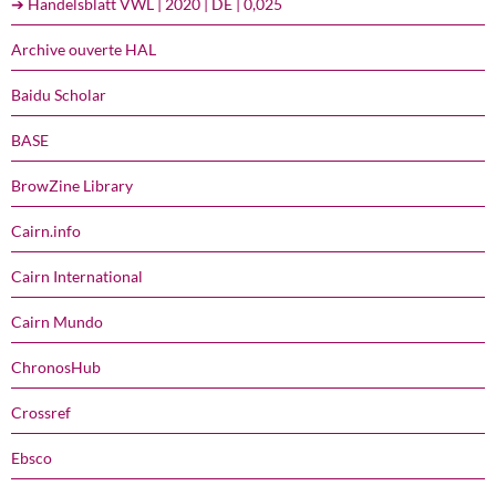
➔ Handelsblatt VWL | 2020 | DE | 0,025
Archive ouverte HAL
Baidu Scholar
BASE
BrowZine Library
Cairn.info
Cairn International
Cairn Mundo
ChronosHub
Crossref
Ebsco