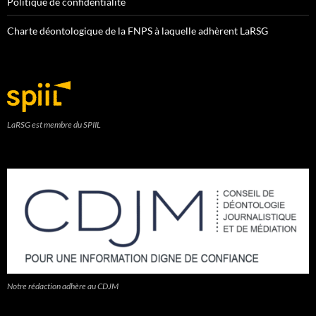
Politique de confidentialité
Charte déontologique de la FNPS à laquelle adhèrent LaRSG
LaRSG est membre du SPIIL
Notre rédaction adhère au CDJM