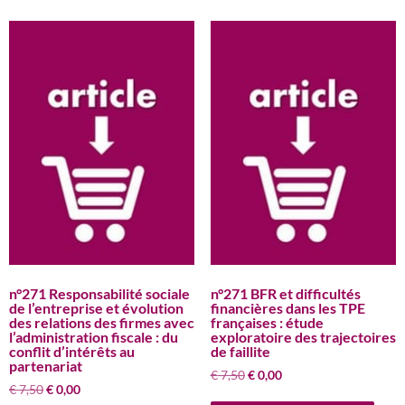
n°271 Responsabilité sociale
n°271 BFR et difficultés
de l’entreprise et évolution
financières dans les TPE
des relations des firmes avec
françaises : étude
l’administration fiscale : du
exploratoire des trajectoires
conflit d’intérêts au
de faillite
partenariat
Le
Le
€
7,50
€
0,00
Le
Le
€
7,50
€
0,00
prix
prix