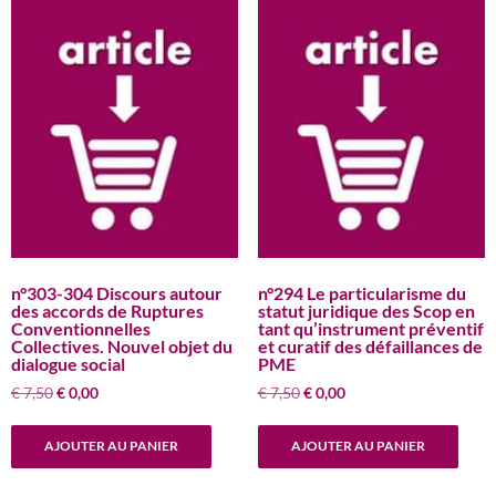
n°303-304 Discours autour
n°294 Le particularisme du
des accords de Ruptures
statut juridique des Scop en
Conventionnelles
tant qu’instrument préventif
Collectives. Nouvel objet du
et curatif des défaillances de
dialogue social
PME
Le
Le
Le
Le
€
7,50
€
0,00
€
7,50
€
0,00
prix
prix
prix
prix
initial
actuel
initial
actuel
AJOUTER AU PANIER
AJOUTER AU PANIER
était :
est :
était :
est :
€ 7,50.
€ 0,00.
€ 7,50.
€ 0,00.