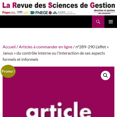
Aller
au
contenu
Recherche
La Revue des Sciences des Gestion – LaRSG.fr
Accueil
/
Articles à commander en ligne
/ n°289-290 L’effet «
Janus » du contrôle interne ou l’interaction de ses aspects
formels et informels
Promo !