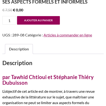
SES ASPECTS FORMELS ET INFORMELS
Le
Le
€
7,50
€
0,00
prix
prix
quantité
AJOUTER AU PANIER
initial
actuel
de
était :
est :
n°289-
€ 7,50.
€ 0,00.
UGS :
289-08
Catégorie :
Articles à commander en ligne
290
L’effet
«
Description
Janus
»
Description
du
contrôle
interne
par Tawhid Chtioui et Stéphanie Thiéry
ou
Dubuisson
l’interaction
L’objectif de cet article est de montrer, à travers une revue
de
exhaustive de la littérature sur le sujet, que maîtriser une
ses
organisation ne peut se limiter aux aspects formels du
aspects