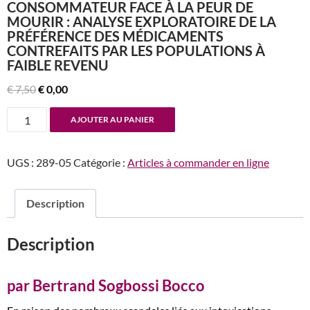
CONSOMMATEUR FACE À LA PEUR DE
MOURIR : ANALYSE EXPLORATOIRE DE LA
PRÉFÉRENCE DES MÉDICAMENTS
CONTREFAITS PAR LES POPULATIONS À
FAIBLE REVENU
Le
Le
€
7,50
€
0,00
prix
prix
quantité
AJOUTER AU PANIER
initial
actuel
de
était :
est :
n°289-
€ 7,50.
€ 0,00.
UGS :
289-05
Catégorie :
Articles à commander en ligne
290
Sensibilité
au
Description
risque
du
Description
consommateur
face
à
par Bertrand Sogbossi Bocco
la