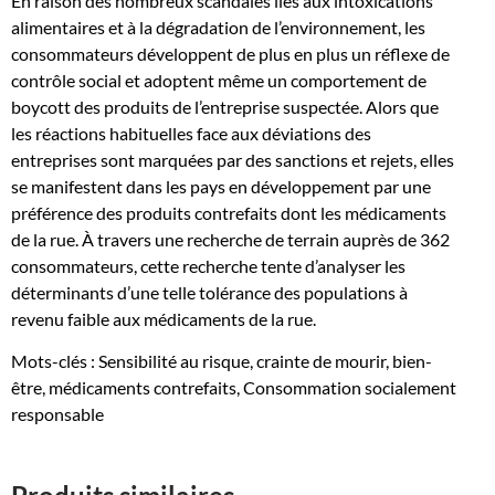
En raison des nombreux scandales liés aux intoxications
peur
alimentaires et à la dégradation de l’environnement, les
de
consommateurs développent de plus en plus un réflexe de
mourir
contrôle social et adoptent même un comportement de
:
boycott des produits de l’entreprise suspectée. Alors que
Analyse
les réactions habituelles face aux déviations des
exploratoire
entreprises sont marquées par des sanctions et rejets, elles
de
se manifestent dans les pays en développement par une
la
préférence des produits contrefaits dont les médicaments
préférence
de la rue. À travers une recherche de terrain auprès de 362
des
consommateurs, cette recherche tente d’analyser les
médicaments
déterminants d’une telle tolérance des populations à
contrefaits
revenu faible aux médicaments de la rue.
par
les
Mots-clés : Sensibilité au risque, crainte de mourir, bien-
populations
être, médicaments contrefaits, Consommation socialement
à
responsable
faible
revenu