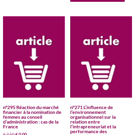
€ 7,50.
€ 0,00.
€ 7,50.
€ 0,00.
n°295 Réaction du marché
n°271 L’influence de
financier à la nomination de
l’environnement
femmes au conseil
organisationnel sur la
d’administration : cas de la
relation entre
France
l’intrapreneuriat et la
performance des
Le
Le
€
7,50
€
0,00