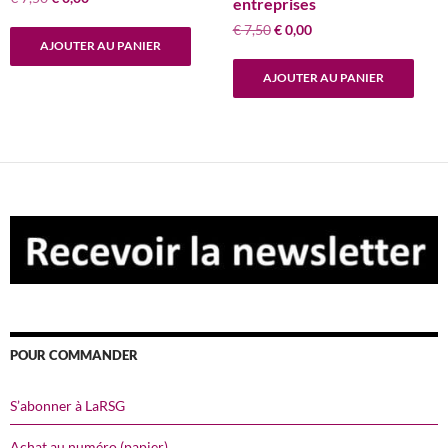
entreprises
prix
prix
Le
Le
€
7,50
€
0,00
initial
actuel
AJOUTER AU PANIER
prix
prix
était :
est :
initial
actuel
€ 7,50.
€ 0,00.
AJOUTER AU PANIER
était :
est :
€ 7,50.
€ 0,00.
POUR COMMANDER
S’abonner à LaRSG
Achat au numéro (papier)