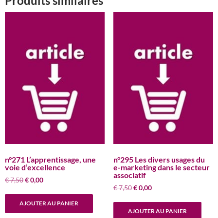
Produits similaires
n°271 L’apprentissage, une
n°295 Les divers usages du
voie d’excellence
e-marketing dans le secteur
associatif
Le
Le
€
7,50
€
0,00
Le
Le
€
7,50
€
0,00
prix
prix
prix
prix
initial
actuel
AJOUTER AU PANIER
initial
actuel
était :
est :
AJOUTER AU PANIER
était :
est :