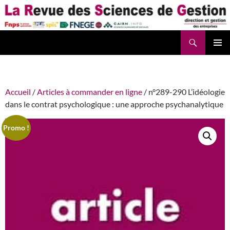
Aller
au
contenu
Recherche
La Revue des Sciences des Gestion – LaRSG.fr
Accueil
/
Articles à commander en ligne
/ n°289-290 L’idéologie
dans le contrat psychologique : une approche psychanalytique
Promo !