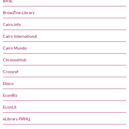
BASE
BrowZine Library
Cairn.info
Cairn International
Cairn Mundo
ChronosHub
Crossref
Ebsco
EconBiz
EconLit
eLibrary РИНЦ