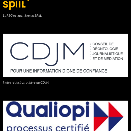
LaRSG est membre du SPIIL
Notre rédaction adhère au CDJM