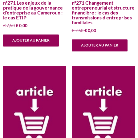
n°271 Les enjeux de la
n°271 Changement
pratique de la gouvernance
entrepreneurial et structure
d’entreprise au Cameroun :
financière : le cas des
le cas ETIP
transmissions d’entreprises
familiales
Le
Le
€
7,50
€
0,00
Le
Le
€
7,50
€
0,00
prix
prix
prix
prix
initial
actuel
AJOUTER AU PANIER
initial
actuel
était :
est :
AJOUTER AU PANIER
était :
est :
€ 7,50.
€ 0,00.
€ 7,50.
€ 0,00.