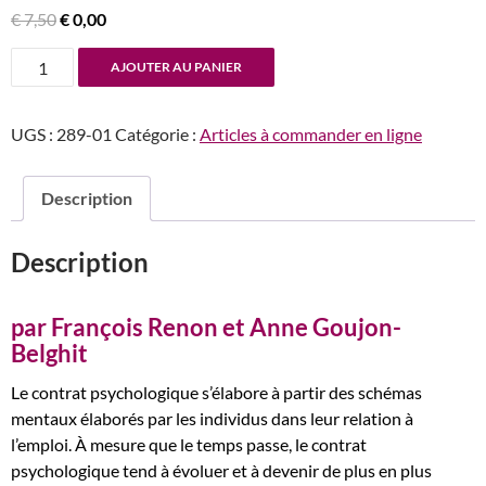
Le
Le
€
7,50
€
0,00
prix
prix
quantité
AJOUTER AU PANIER
initial
actuel
de
était :
est :
n°289-
€ 7,50.
€ 0,00.
UGS :
289-01
Catégorie :
Articles à commander en ligne
290
L’idéologie
dans
Description
le
contrat
Description
psychologique
:
une
par François Renon et Anne Goujon-
approche
Belghit
psychanalytique
Le contrat psychologique s’élabore à partir des schémas
mentaux élaborés par les individus dans leur relation à
l’emploi. À mesure que le temps passe, le contrat
psychologique tend à évoluer et à devenir de plus en plus