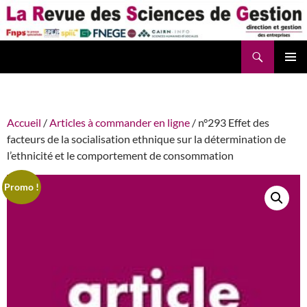
Aller
au
contenu
Recherche
La Revue des Sciences des Gestion – LaRSG.fr
Accueil
/
Articles à commander en ligne
/ n°293 Effet des
facteurs de la socialisation ethnique sur la détermination de
l’ethnicité et le comportement de consommation
Promo !