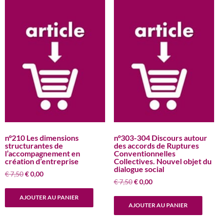
n°210 Les dimensions
n°303-304 Discours autour
structurantes de
des accords de Ruptures
l’accompagnement en
Conventionnelles
création d’entreprise
Collectives. Nouvel objet du
dialogue social
Le
Le
€
7,50
€
0,00
Le
Le
€
7,50
€
0,00
prix
prix
prix
prix
initial
actuel
AJOUTER AU PANIER
initial
actuel
était :
est :
AJOUTER AU PANIER
était :
est :
€ 7,50.
€ 0,00.