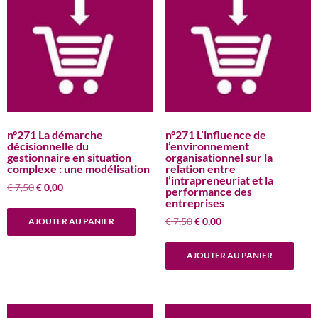
n°271 La démarche
n°271 L’influence de
décisionnelle du
l’environnement
gestionnaire en situation
organisationnel sur la
complexe : une modélisation
relation entre
l’intrapreneuriat et la
Le
Le
€
7,50
€
0,00
performance des
prix
prix
entreprises
initial
actuel
Le
Le
€
7,50
€
0,00
AJOUTER AU PANIER
était :
est :
prix
prix
€ 7,50.
€ 0,00.
initial
actuel
AJOUTER AU PANIER
était :
est :
€ 7,50.
€ 0,00.