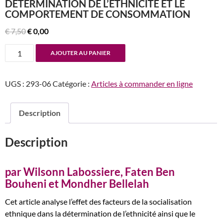
DÉTERMINATION DE L’ETHNICITÉ ET LE
COMPORTEMENT DE CONSOMMATION
Le
Le
€
7,50
€
0,00
prix
prix
quantité
AJOUTER AU PANIER
initial
actuel
de
était :
est :
n°293
€ 7,50.
€ 0,00.
UGS :
293-06
Catégorie :
Articles à commander en ligne
Effet
des
facteurs
Description
de
la
Description
socialisation
ethnique
sur
par Wilsonn Labossiere, Faten Ben
la
Bouheni et Mondher Bellelah
détermination
Cet article analyse l’effet des facteurs de la socialisation
de
ethnique dans la détermination de l’ethnicité ainsi que le
l’ethnicité