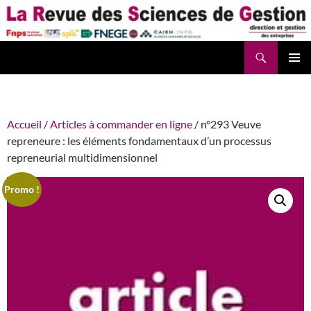
Aller
au
contenu
Recherche
La Revue des Sciences des Gestion – LaRSG.fr
Accueil
/
Articles à commander en ligne
/ n°293 Veuve
repreneure : les éléments fondamentaux d’un processus
repreneurial multidimensionnel
Promo !