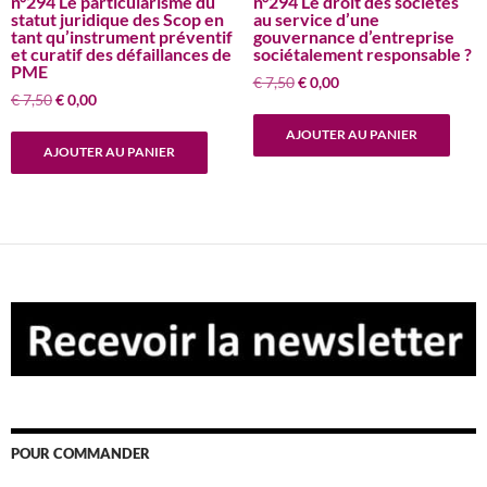
n°294 Le particularisme du
n°294 Le droit des sociétés
statut juridique des Scop en
au service d’une
tant qu’instrument préventif
gouvernance d’entreprise
et curatif des défaillances de
sociétalement responsable ?
PME
Le
Le
€
7,50
€
0,00
Le
Le
€
7,50
€
0,00
prix
prix
prix
prix
initial
actuel
AJOUTER AU PANIER
initial
actuel
était :
est :
AJOUTER AU PANIER
était :
est :
€ 7,50.
€ 0,00.
€ 7,50.
€ 0,00.
POUR COMMANDER