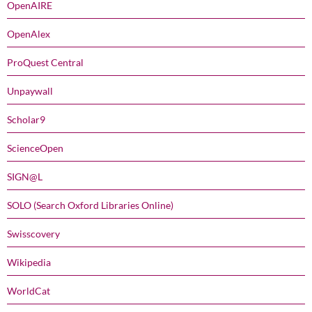
OpenAIRE
OpenAlex
ProQuest Central
Unpaywall
Scholar9
ScienceOpen
SIGN@L
SOLO (Search Oxford Libraries Online)
Swisscovery
Wikipedia
WorldCat