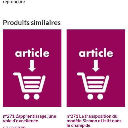
repreneure
Produits similaires
n°271 L’apprentissage, une
n°271 La transposition du
voie d’excellence
modèle Sirmon et Hitt dans
le champ de
Le
Le
€
7,50
€
0,00