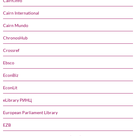
Cairn.info
Cairn International
Cairn Mundo
ChronosHub
Crossref
Ebsco
EconBiz
EconLit
eLibrary РИНЦ
European Parliament Library
EZB