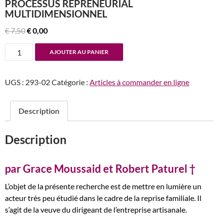
PROCESSUS REPRENEURIAL
MULTIDIMENSIONNEL
Le
Le
€
7,50
€
0,00
prix
prix
quantité
AJOUTER AU PANIER
initial
actuel
de
était :
est :
n°293
€ 7,50.
€ 0,00.
UGS :
293-02
Catégorie :
Articles à commander en ligne
Veuve
repreneure
:
Description
les
éléments
Description
fondamentaux
d’un
processus
par Grace Moussaid et Robert Paturel †
repreneurial
L’objet de la présente recherche est de mettre en lumière un
multidimensionnel
acteur très peu étudié dans le cadre de la reprise familiale. Il
s’agit de la veuve du dirigeant de l’entreprise artisanale.