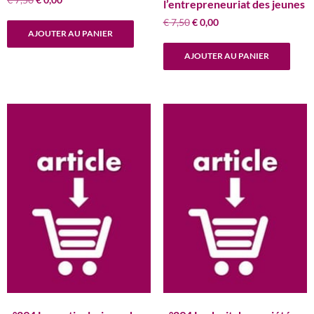
l’entrepreneuriat des jeunes
prix
prix
Le
Le
€
7,50
€
0,00
initial
actuel
AJOUTER AU PANIER
prix
prix
était :
est :
initial
actuel
€ 7,50.
€ 0,00.
AJOUTER AU PANIER
était :
est :
€ 7,50.
€ 0,00.