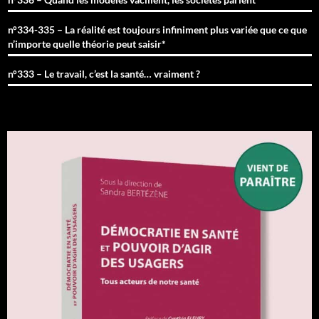
n°334-335 – La réalité est toujours infiniment plus variée que ce que
n’importe quelle théorie peut saisir*
n°333 – Le travail, c’est la santé… vraiment ?