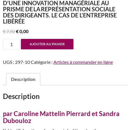
D’UNE INNOVATION MANAGÉRIALE AU
PRISME DE LA REPRÉSENTATION SOCIALE
DES DIRIGEANTS. LE CAS DE L’ENTREPRISE
LIBÉRÉE
Le
Le
€
7,50
€
0,00
prix
prix
quantité
AJOUTER AU PANIER
initial
actuel
de
était :
est :
n°297-
€ 7,50.
€ 0,00.
UGS :
297-10
Catégorie :
Articles à commander en ligne
298
Le
phénomène
Description
d'adoption
d'une
Description
innovation
managériale
au
par Caroline Mattelin Pierrard et Sandra
prisme
Dubouloz
de la représentation