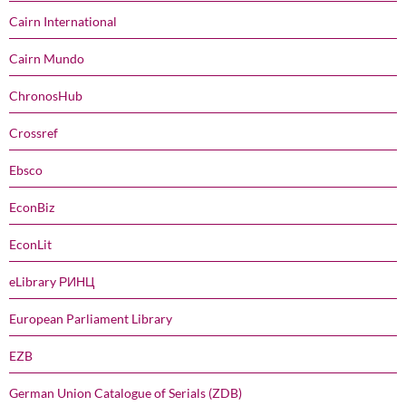
Cairn International
Cairn Mundo
ChronosHub
Crossref
Ebsco
EconBiz
EconLit
eLibrary РИНЦ
European Parliament Library
EZB
German Union Catalogue of Serials (ZDB)