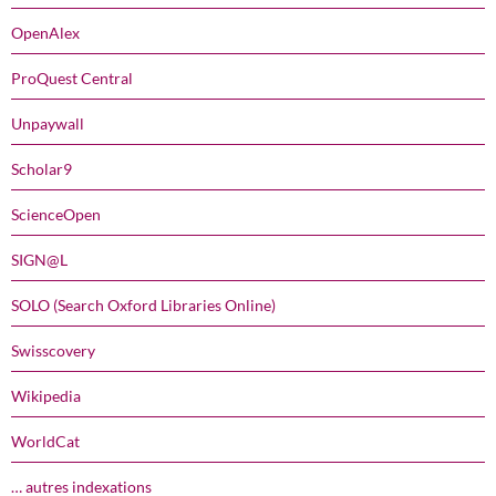
OpenAlex
ProQuest Central
Unpaywall
Scholar9
ScienceOpen
SIGN@L
SOLO (Search Oxford Libraries Online)
Swisscovery
Wikipedia
WorldCat
… autres indexations