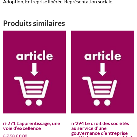
Adoption, Entreprise libérée, Représentation sociale.
Produits similaires
n°271 L’apprentissage, une
n°294 Le droit des sociétés
voie d’excellence
au service d’une
gouvernance d’entreprise
Le
Le
€
7,50
€
0,00