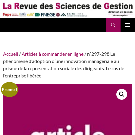
Aller
au
contenu
Recherche
La Revue des Sciences des Gestion – LaRSG.fr
Accueil
/
Articles à commander en ligne
/ n°297-298 Le
phénomène d’adoption d’une innovation managériale au
prisme de la représentation sociale des dirigeants. Le cas de
l’entreprise libérée
Promo !