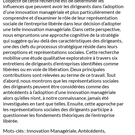
L’objectif de cette recherche est de déterminer les
sociale
influences que peuvent avoir les dirigeants dans l’adoption
des
d’une innovation managériale et plus particulièrement de
dirigeants.
comprendre et d’examiner le rôle de leur représentation
sociale de l’entreprise libérée dans leur décision d’adopter
Le
une telle innovation managériale. Dans cette perspective,
cas
nous empruntons une approche cognitive de la stratégie
de
qui suggère qu’au-delà des caractéristiques des dirigeants,
l'entreprise
une des clefs du processus stratégique réside dans leurs
perceptions et représentations sociales. Cette recherche
libérée
mobilise une étude qualitative exploratoire à travers six
entretiens de dirigeants d’entreprises identifiées comme
libérées ou en voie de libération. Deux principales
contributions sont relevées au terme de ce travail. Tout
d’abord, nous montrons que les représentations sociales
des dirigeants peuvent être considérées comme des
antécédents à l’adoption d’une innovation managériale
alors qu’elles n’ont, à notre connaissance, jamais été
investiguées en tant que telles. Ensuite, cette approche par
les représentations sociales des dirigeants participe à
questionner les fondements théoriques de l’entreprise
libérée.
Mots-clés : Innovation Managériale, Antécédents,