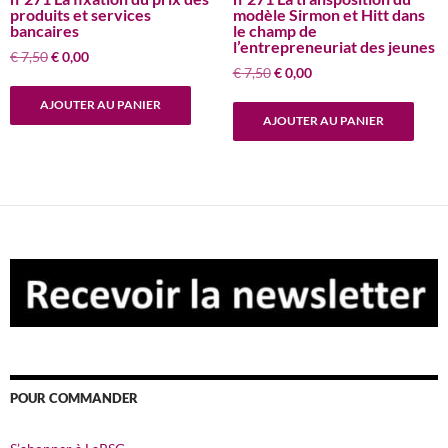
produits et services
modèle Sirmon et Hitt dans
bancaires
le champ de
l’entrepreneuriat des jeunes
Le
Le
€
7,50
€
0,00
Le
Le
€
7,50
€
0,00
prix
prix
prix
prix
initial
actuel
AJOUTER AU PANIER
initial
actuel
était :
est :
AJOUTER AU PANIER
était :
est :
€ 7,50.
€ 0,00.
€ 7,50.
€ 0,00.
POUR COMMANDER