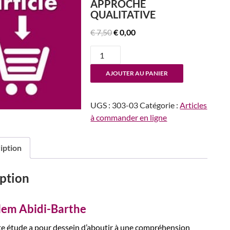
APPROCHE
QUALITATIVE
Le
Le
€
7,50
€
0,00
prix
prix
quantité
initial
actuel
de
était :
est :
AJOUTER AU PANIER
n°303-
€ 7,50.
€ 0,00.
304
Customiser
UGS :
303-03
Catégorie :
Articles
ou
à commander en ligne
personnaliser
pour
iption
fidéliser
?
Une
ption
approche
qualitative
lem Abidi-Barthe
te étude a pour dessein d’aboutir à une compréhension