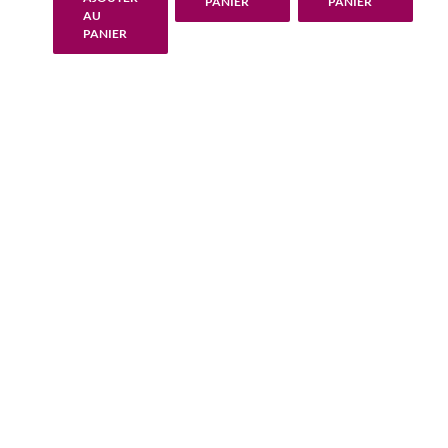
PANIER
PANIER
était :
est :
AU
€ 7,50.
€ 0,00.
PANIER