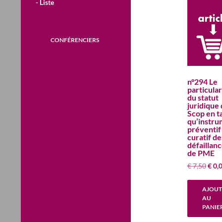
- Liste
CONFÉRENCIERS
n°294 Le
particula
du statut
juridique
Scop en t
qu’instru
préventif
curatif de
défaillan
de PME
Le
€
7,50
€
0,
prix
initi
AJOUT
était 
AU
€ 7,5
PANIE