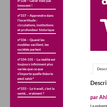
n°338 – Gérer n’est pas
innocent !
n°337 – Apprendre dans
l’incertitude :
circulations, institutions
et profondeur historique
n°336 – Quand les
modèles vacillent, les
sociétés parlent
n°334-335 – La réalité est
toujours infiniment plus
Descr
variée que ce que
n’importe quelle théorie
peut saisir*
Descri
n°333 – Le travail, c’est la
santé… vraiment ?
par Ah
La présen