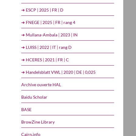
➔ ESCP | 2025 | FR | D
➔ FNEGE | 2025 | FR | rang 4
➔ Mullana-Ambala | 2023 | IN
➔ LUISS | 2022 | IT | rang D
➔ HCERES | 2021 | FR | C
➔ Handelsblatt VWL | 2020 | DE | 0,025
Archive ouverte HAL
Baidu Scholar
BASE
BrowZine Library
Cairn.info