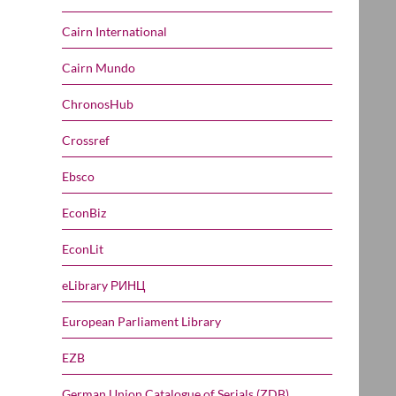
Cairn International
Cairn Mundo
ChronosHub
Crossref
Ebsco
EconBiz
EconLit
eLibrary РИНЦ
European Parliament Library
EZB
German Union Catalogue of Serials (ZDB)