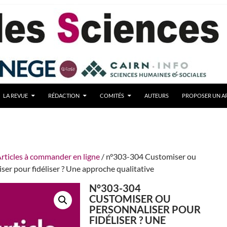
LA REVUE
RÉDACTION
COMITÉS
AUTEURS
PROPOSER UN AR
rticles à commander en ligne
/ n°303-304 Customiser ou
ser pour fidéliser ? Une approche qualitative
N°303-304
CUSTOMISER OU
PERSONNALISER POUR
FIDÉLISER ? UNE