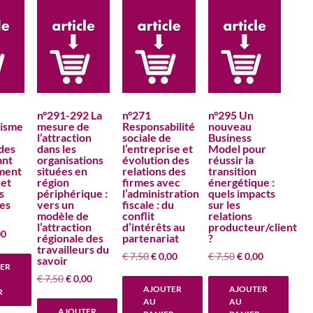
n°291-292 La
n°271
n°295 Un
risme
mesure de
Responsabilité
nouveau
l’attraction
sociale de
Business
 des
dans les
l’entreprise et
Model pour
ant
organisations
évolution des
réussir la
ment
situées en
relations des
transition
 et
région
firmes avec
énergétique :
s
périphérique :
l’administration
quels impacts
ces
vers un
fiscale : du
sur les
modèle de
conflit
relations
l’attraction
d’intérêts au
producteur/client
Le
00
régionale des
partenariat
?
prix
travailleurs du
Le
Le
Le
Le
€
7,50
€
0,00
€
7,50
€
0,00
savoir
al
actuel
ER
prix
prix
prix
prix
:
est :
Le
Le
€
7,50
€
0,00
initial
actuel
initial
actuel
0.
€ 0,00.
AJOUTER
AJOUTER
prix
prix
R
était :
est :
était :
est :
AU
AU
initial
actuel
€ 7,50.
€ 0,00.
€ 7,50.
€ 0,00.
AJOUTER