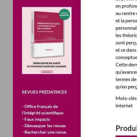
en profond
au centre 
et la pers
personnali
les théoric
sont perçu
et ce dans
conceptuel
Cette dern
qu’avancen
termes de 
qu’en perç
REVUES PRÉDATRICES
Mots-clés 
internet
- Office français de
l'intégrité scientifique
- Faux impacts
- Démasquer les revues
Produi
- Rechercher une revue