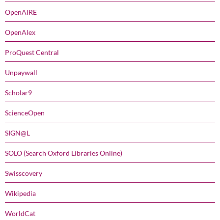
OpenAIRE
OpenAlex
ProQuest Central
Unpaywall
Scholar9
ScienceOpen
SIGN@L
SOLO (Search Oxford Libraries Online)
Swisscovery
Wikipedia
WorldCat