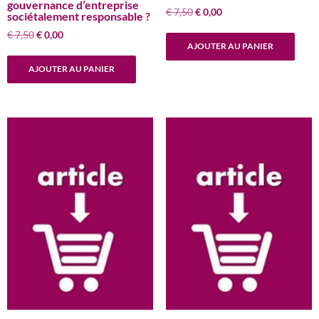
gouvernance d’entreprise
Le
Le
€
7,50
€
0,00
sociétalement responsable ?
prix
prix
Le
Le
€
7,50
€
0,00
initial
actuel
AJOUTER AU PANIER
prix
prix
était :
est :
initial
actuel
€ 7,50.
€ 0,00.
AJOUTER AU PANIER
était :
est :
€ 7,50.
€ 0,00.