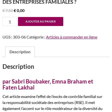
DES ENTREPRISES FAMILIALES ?
Le
Le
€
7,50
€
0,00
prix
prix
quantité
AJOUTER AU PANIER
initial
actuel
de
était :
est :
n°303-
€ 7,50.
€ 0,00.
UGS :
303-06
Catégorie :
Articles à commander en ligne
304
La
diversité
Description
du
genre
Description
influence-
t-
elle
par Sabri Boubaker, Emna Braham et
la
Faten Lakhal
performance
Cet article examine l’effet de l’excès de contrôle familial sur
RSE
la responsabilité sociétale des entreprises (RSE). Il met
des
également l’accent sur le rôle modérateur de la diversité du
entreprises