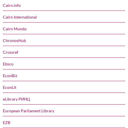
Cairn.info
Cairn International
Cairn Mundo
ChronosHub
Crossref
Ebsco
EconBiz
EconLit
eLibrary РИНЦ
European Parliament Library
EZB