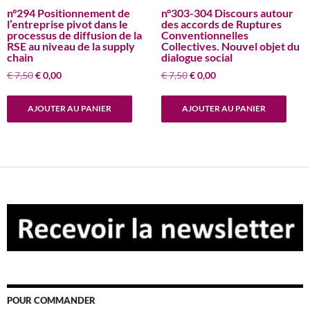
n°294 Positionnement de
n°303-304 Discours autour
l’entreprise pivot dans le
des accords de Ruptures
processus de diffusion de la
Conventionnelles
RSE au niveau de la supply
Collectives. Nouvel objet du
chain
dialogue social
Le
Le
Le
Le
€
7,50
€
0,00
€
7,50
€
0,00
prix
prix
prix
prix
initial
actuel
initial
actuel
AJOUTER AU PANIER
AJOUTER AU PANIER
était :
est :
était :
est :
€ 7,50.
€ 0,00.
€ 7,50.
€ 0,00.
POUR COMMANDER