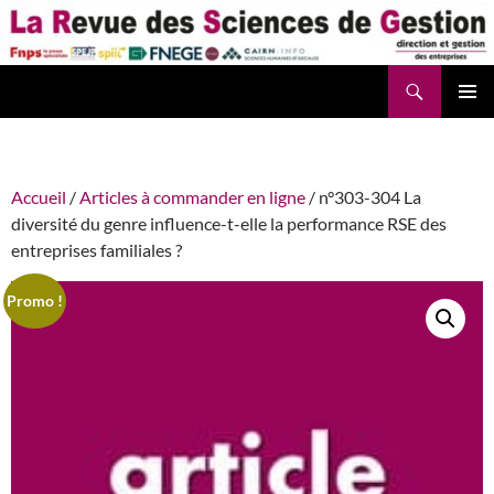
Aller
au
contenu
Recherche
La Revue des Sciences des Gestion – LaRSG.fr
Accueil
/
Articles à commander en ligne
/ n°303-304 La
diversité du genre influence-t-elle la performance RSE des
entreprises familiales ?
Promo !