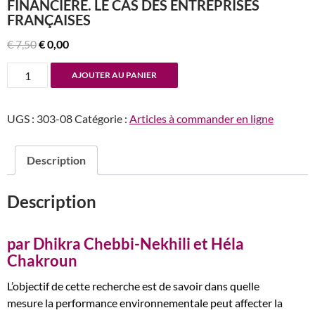
FINANCIÈRE. LE CAS DES ENTREPRISES
FRANÇAISES
Le
Le
€
7,50
€
0,00
prix
prix
quantité
AJOUTER AU PANIER
initial
actuel
de
était :
est :
n°303-
€ 7,50.
€ 0,00.
UGS :
303-08
Catégorie :
Articles à commander en ligne
304
Performance
environnementale
Description
et
performance
Description
financière.
Le
cas
par Dhikra Chebbi-Nekhili et Héla
des
Chakroun
entreprises
L’objectif de cette recherche est de savoir dans quelle
françaises
mesure la performance environnementale peut affecter la