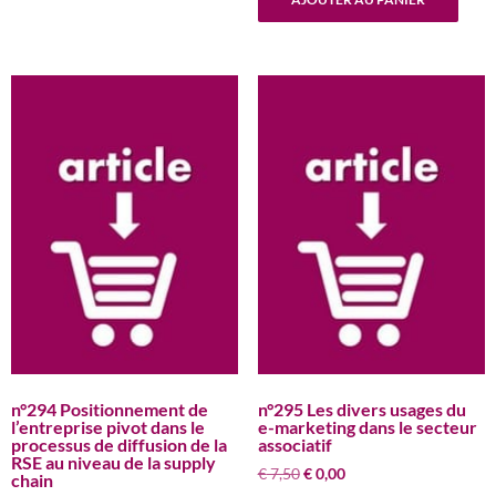
était :
est :
€ 7,50.
€ 0,00.
n°294 Positionnement de
n°295 Les divers usages du
l’entreprise pivot dans le
e-marketing dans le secteur
processus de diffusion de la
associatif
RSE au niveau de la supply
Le
Le
€
7,50
€
0,00
chain
prix
prix