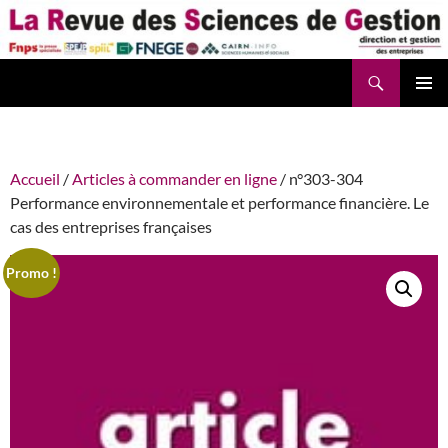
Aller
au
contenu
Recherche
La Revue des Sciences des Gestion – LaRSG.fr
Accueil
/
Articles à commander en ligne
/ n°303-304
Performance environnementale et performance financière. Le
cas des entreprises françaises
Promo !