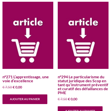
n°271 L’apprentissage, une
n°294 Le particularisme du
voie d’excellence
statut juridique des Scop en
tant qu’instrument préventif
Le
Le
€
7,50
€
0,00
et curatif des défaillances de
prix
prix
PME
initial
actuel
Le
Le
€
7,50
€
0,00
AJOUTER AU PANIER
était :
est :
prix
prix
€ 7,50.
€ 0,00.
initial
actuel
AJOUTER AU PANIER