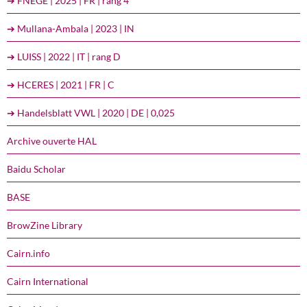
➔ FNEGE | 2025 | FR | rang 4
➔ Mullana-Ambala | 2023 | IN
➔ LUISS | 2022 | IT | rang D
➔ HCERES | 2021 | FR | C
➔ Handelsblatt VWL | 2020 | DE | 0,025
Archive ouverte HAL
Baidu Scholar
BASE
BrowZine Library
Cairn.info
Cairn International