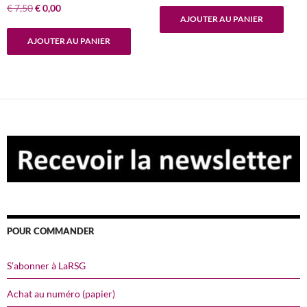
Le
Le
€
7,50
€
0,00
initial
actuel
AJOUTER AU PANIER
prix
prix
était :
est :
initial
actuel
€ 7,50.
€ 0,00.
AJOUTER AU PANIER
était :
est :
€ 7,50.
€ 0,00.
POUR COMMANDER
S’abonner à LaRSG
Achat au numéro (papier)