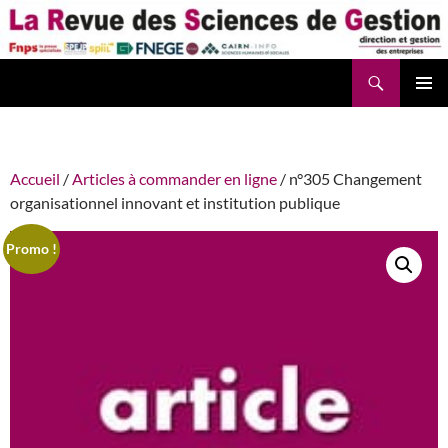
Aller
au
contenu
Recherche
La Revue des Sciences des Gestion – LaRSG.fr
Accueil
/
Articles à commander en ligne
/ n°305 Changement
organisationnel innovant et institution publique
Promo !