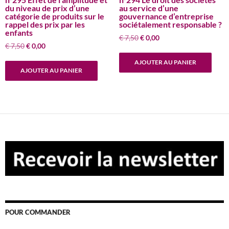
du niveau de prix d’une
au service d’une
catégorie de produits sur le
gouvernance d’entreprise
rappel des prix par les
sociétalement responsable ?
enfants
Le
Le
€
7,50
€
0,00
Le
Le
€
7,50
€
0,00
prix
prix
prix
prix
initial
actuel
AJOUTER AU PANIER
initial
actuel
était :
est :
AJOUTER AU PANIER
était :
est :
€ 7,50.
€ 0,00.
€ 7,50.
€ 0,00.
POUR COMMANDER