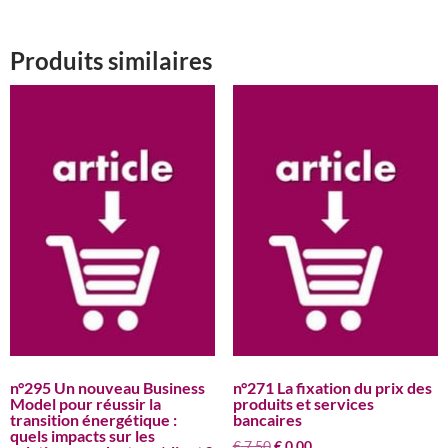
Produits similaires
n°295 Un nouveau Business
n°271 La fixation du prix des
Model pour réussir la
produits et services
transition énergétique :
bancaires
quels impacts sur les
Le
Le
€
7,50
€
0,00