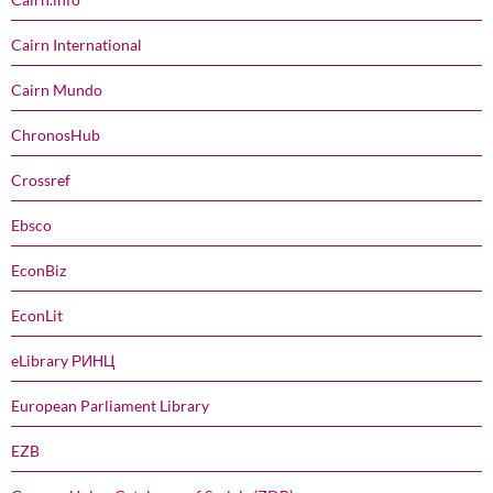
Cairn International
Cairn Mundo
ChronosHub
Crossref
Ebsco
EconBiz
EconLit
eLibrary РИНЦ
European Parliament Library
EZB