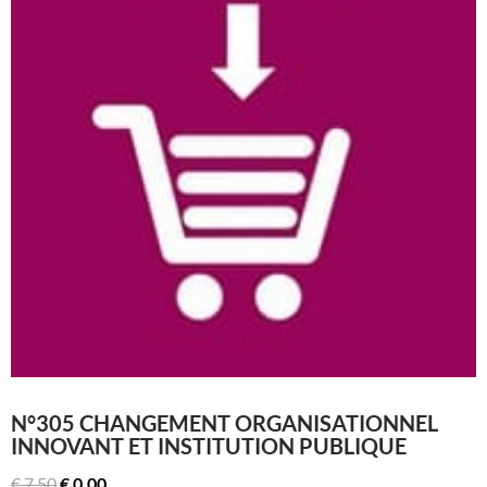
N°305 CHANGEMENT ORGANISATIONNEL
INNOVANT ET INSTITUTION PUBLIQUE
Le
Le
€
7,50
€
0,00