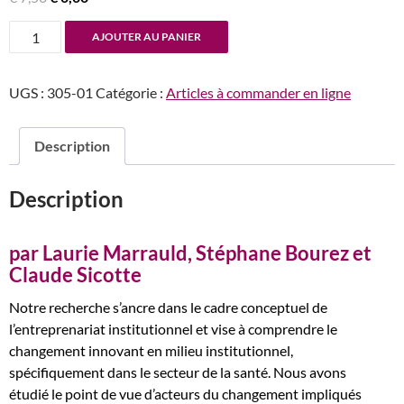
prix
prix
quantité
AJOUTER AU PANIER
initial
actuel
de
était :
est :
n°305
€ 7,50.
€ 0,00.
UGS :
305-01
Catégorie :
Articles à commander en ligne
Changement
organisationnel
innovant
Description
et
institution
Description
publique
par Laurie Marrauld, Stéphane Bourez et
Claude Sicotte
Notre recherche s’ancre dans le cadre conceptuel de
l’entreprenariat institutionnel et vise à comprendre le
changement innovant en milieu institutionnel,
spécifiquement dans le secteur de la santé. Nous avons
étudié le point de vue d’acteurs du changement impliqués