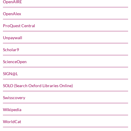
OpenAIRE
OpenAlex
ProQuest Central
Unpaywall
Scholar9
ScienceOpen
SIGN@L
SOLO (Search Oxford Libraries Online)
Swisscovery
Wikipedia
WorldCat