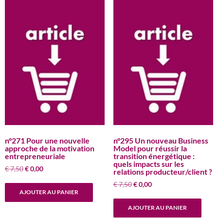
n°271 Pour une nouvelle
n°295 Un nouveau Business
approche de la motivation
Model pour réussir la
entrepreneuriale
transition énergétique :
quels impacts sur les
Le
Le
€
7,50
€
0,00
relations producteur/client ?
prix
prix
Le
Le
€
7,50
€
0,00
initial
actuel
AJOUTER AU PANIER
prix
prix
était :
est :
initial
actuel
€ 7,50.
€ 0,00.
AJOUTER AU PANIER
était :
est :