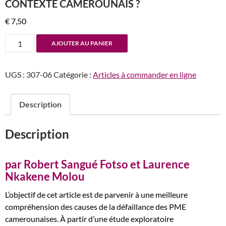
CONTEXTE CAMEROUNAIS ?
€
7,50
quantité
AJOUTER AU PANIER
de
n°307-
UGS :
307-06
Catégorie :
Articles à commander en ligne
308
La
défaillance
Description
des
PME
Description
:
quelles
particularités
par Robert Sangué Fotso et Laurence
dans
Nkakene Molou
le
L’objectif de cet article est de parvenir à une meilleure
contexte
compréhension des causes de la défaillance des PME
camerounais
camerounaises. À partir d’une étude exploratoire
?