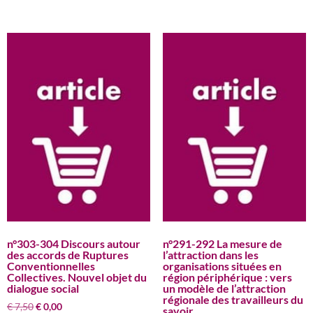
€ 7,50.
€ 0,00.
n°303-304 Discours autour
n°291-292 La mesure de
des accords de Ruptures
l’attraction dans les
Conventionnelles
organisations situées en
Collectives. Nouvel objet du
région périphérique : vers
dialogue social
un modèle de l’attraction
régionale des travailleurs du
Le
Le
€
7,50
€
0,00
savoir