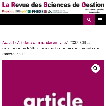
Aller
au
contenu
Recherche
La Revue des Sciences des Gestion – LaRSG.fr
Accueil
/
Articles à commander en ligne
/ n°307-308 La
défaillance des PME : quelles particularités dans le contexte
camerounais ?