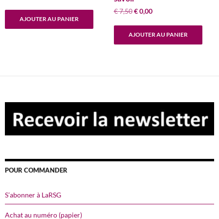
prix
prix
Le
Le
€
7,50
€
0,00
initial
actuel
AJOUTER AU PANIER
prix
prix
était :
est :
initial
actuel
€ 7,50.
€ 0,00.
AJOUTER AU PANIER
était :
est :
€ 7,50.
€ 0,00.
POUR COMMANDER
S’abonner à LaRSG
Achat au numéro (papier)