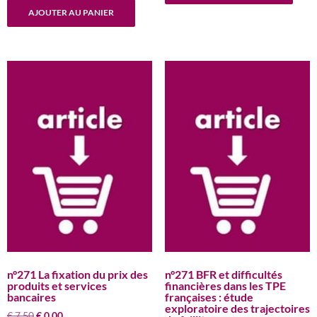
initial
actuel
€ 7,50.
€ 0,00.
AJOUTER AU PANIER
était :
est :
€ 7,50.
€ 0,00.
n°271 La fixation du prix des
n°271 BFR et difficultés
produits et services
financières dans les TPE
bancaires
françaises : étude
exploratoire des trajectoires
Le
Le
€
7,50
€
0,00