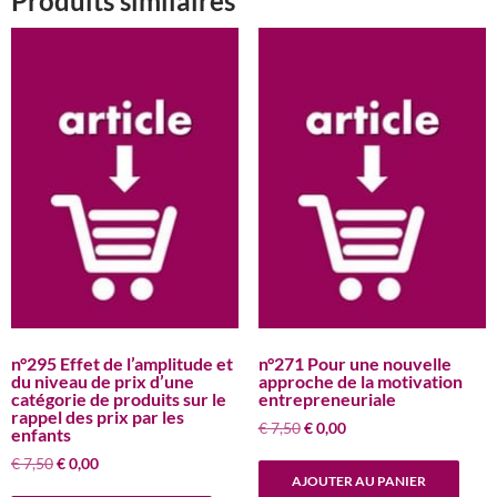
Produits similaires
n°295 Effet de l’amplitude et
n°271 Pour une nouvelle
du niveau de prix d’une
approche de la motivation
catégorie de produits sur le
entrepreneuriale
rappel des prix par les
Le
Le
€
7,50
€
0,00
enfants
prix
prix
Le
Le
€
7,50
€
0,00
initial
actuel
AJOUTER AU PANIER
prix
prix
était :
est :