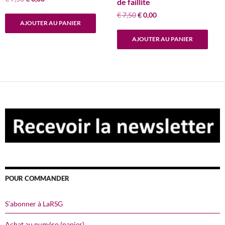
de faillite
prix
prix
Le
Le
€
7,50
€
0,00
initial
actuel
AJOUTER AU PANIER
prix
prix
était :
est :
initial
actuel
€ 7,50.
€ 0,00.
AJOUTER AU PANIER
était :
est :
€ 7,50.
€ 0,00.
POUR COMMANDER
S’abonner à LaRSG
Achat au numéro (papier)