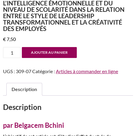
L’INTELLIGENCE ÉMOTIONNELLE ET DU
NIVEAU DE SCOLARITÉ DANS LA RELATION
ENTRE LE STYLE DE LEADERSHIP
TRANSFORMATIONNEL ET LA CRÉATIVITÉ
DES EMPLOYÉS
€
7,50
quantité
AJOUTER AU PANIER
de
n°309-
UGS :
309-07
Catégorie :
Articles à commander en ligne
310
L’importance
de
Description
l’intelligence
émotionnelle
Description
et
du
niveau
par Belgacem Bchini
de