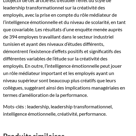
L’objectif de cet article est d’étudier l’effet du style de
scolarité
leadership transformationnel sur la créativité des
dans
employés, avec la prise en compte du rôle médiateur de
la
l’intelligence émotionnelle et du niveau de scolarité, en tant
relation
que covariable. Les résultats d’une enquête menée auprès
entre
de 394 employes travaillant dans le secteur industriel
le
tunisien et ayant des niveaux d’études différents,
style
démontrent l’existence d’effets positifs et significatifs des
de
différentes variables de l’étude sur la créativité des
leadership
employés. En outre, l’intelligence émotionnelle peut jouer
transformationnel
un rôle médiateur important et les employés ayant un
et
niveau supérieur sont beaucoup plus créatifs que leurs
la
collègues, suggérant ainsi des implications managériales en
créativité
termes d’amélioration de la performance.
des
employés
Mots-clés : leadership, leadership transformationnel,
intelligence émotionnelle, créativité, performance.