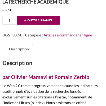
LA RECHERCHE ACADÉMIQUE
€
7,50
quantité
AJOUTER AU PANIER
de
n°309-
UGS :
309-05
Catégorie :
Articles à commander en ligne
310
«
Promote
Description
or
perish
Description
»
:
l'émergence
par Olivier Mamavi et Romain Zerbib
des
Le Web 2.0 remet progressivement en cause les indicateurs
altmétriques
traditionnels d’évaluation de la recherche fondés
dans
exclusivement sur les citations à l’instar, notamment, de
la
l’indice de Hirsch (h index). Nous assistons en effet à
recherche