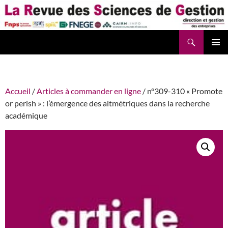
Aller
au
contenu
Recherche
La Revue des Sciences des Gestion – LaRSG.fr
Accueil
/
Articles à commander en ligne
/ n°309-310 « Promote
or perish » : l’émergence des altmétriques dans la recherche
académique