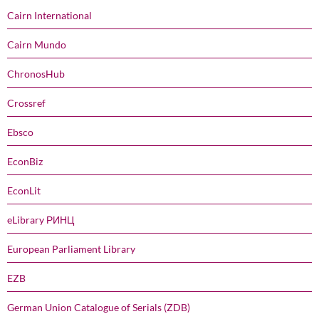
Cairn International
Cairn Mundo
ChronosHub
Crossref
Ebsco
EconBiz
EconLit
eLibrary РИНЦ
European Parliament Library
EZB
German Union Catalogue of Serials (ZDB)