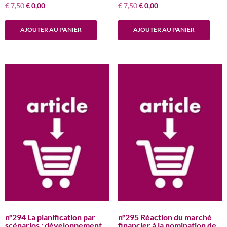
Le
Le
Le
Le
€
7,50
€
0,00
€
7,50
€
0,00
prix
prix
prix
prix
initial
actuel
initial
actuel
AJOUTER AU PANIER
AJOUTER AU PANIER
était :
est :
était :
est :
€ 7,50.
€ 0,00.
€ 7,50.
€ 0,00.
n°294 La planification par
n°295 Réaction du marché
scénarios : développement
financier à la nomination de