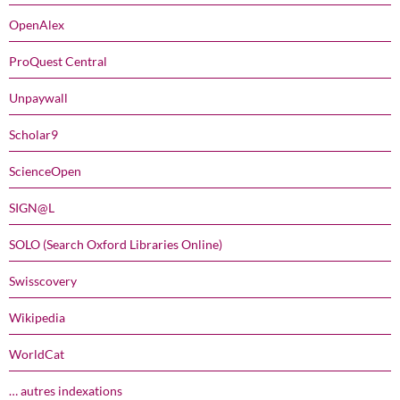
OpenAlex
ProQuest Central
Unpaywall
Scholar9
ScienceOpen
SIGN@L
SOLO (Search Oxford Libraries Online)
Swisscovery
Wikipedia
WorldCat
… autres indexations