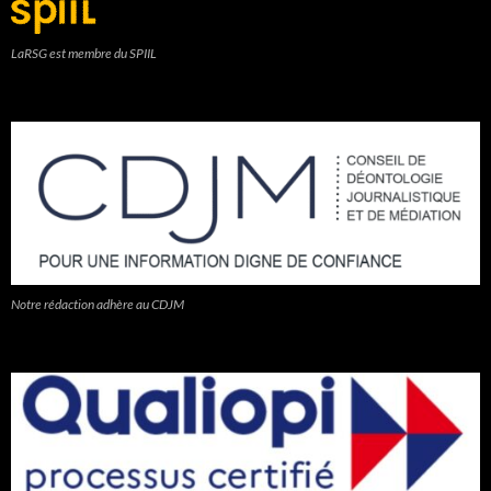
LaRSG est membre du SPIIL
Notre rédaction adhère au CDJM