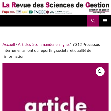
Aller
au
contenu
Recherche
La Revue des Sciences des Gestion – LaRSG.fr
Accueil
/
Articles à commander en ligne
/ n°312 Processus
internes en amont du reporting sociétal et qualité de
l’information