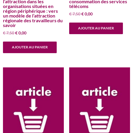
l’attraction dans les
consommation des services
organisations situées en
télécoms
région périphérique : vers
Le
Le
€
7,50
€
0,00
un modèle de l’attraction
prix
prix
régionale des travailleurs du
savoir
initial
actuel
AJOUTER AU PANIER
était :
est :
Le
Le
€
7,50
€
0,00
€ 7,50.
€ 0,00.
prix
prix
initial
actuel
AJOUTER AU PANIER
était :
est :
€ 7,50.
€ 0,00.