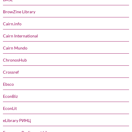
BrowZine Library
Cairn.info
Cairn International
Cairn Mundo
ChronosHub
Crossref
Ebsco
EconBiz
EconLit
eLibrary РИНЦ