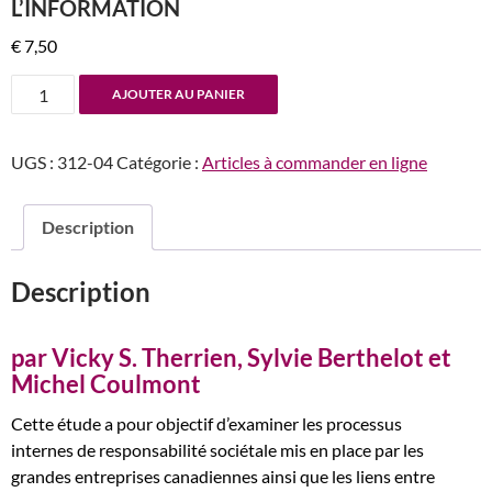
L’INFORMATION
€
7,50
quantité
AJOUTER AU PANIER
de
n°312
UGS :
312-04
Catégorie :
Articles à commander en ligne
Processus
internes
en
Description
amont
du
Description
reporting
sociétal
et
par Vicky S. Therrien, Sylvie Berthelot et
qualité
Michel Coulmont
de
Cette étude a pour objectif d’examiner les processus
l’information
internes de responsabilité sociétale mis en place par les
grandes entreprises canadiennes ainsi que les liens entre