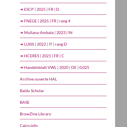
➔ ESCP | 2025 | FR | D
➔ FNEGE | 2025 | FR | rang 4
➔ Mullana-Ambala | 2023 | IN
➔ LUISS | 2022 | IT | rang D
➔ HCERES | 2021 | FR | C
➔ Handelsblatt VWL | 2020 | DE | 0,025
Archive ouverte HAL
Baidu Scholar
BASE
BrowZine Library
Cairn.info