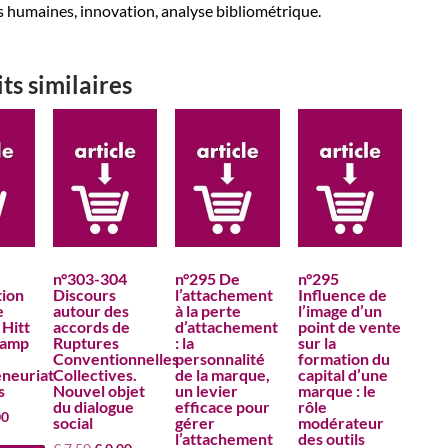
 humaines, innovation, analyse bibliométrique.
ts similaires
n°303-304
n°295 De
n°295
tion
Discours
l’attachement
Influence de
e
autour des
à la perte
l’image d’un
 Hitt
accords de
d’attachement
point de vente
hamp
Ruptures
: la
sur la
Conventionnelles
personnalité
formation du
eneuriat
Collectives.
de la marque,
capital d’une
s
Nouvel objet
un levier
marque : le
du dialogue
efficace pour
rôle
Le
00
social
gérer
modérateur
prix
l’attachement
des outils
Le
Le