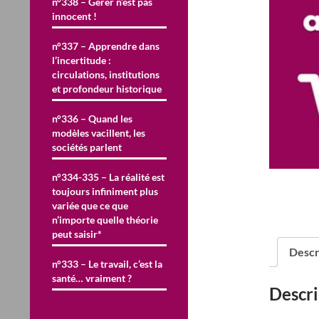
n°338 – Gérer n’est pas
innocent !
n°337 – Apprendre dans
l’incertitude :
circulations, institutions
et profondeur historique
n°336 – Quand les
modèles vacillent, les
sociétés parlent
n°334-335 – La réalité est
toujours infiniment plus
variée que ce que
n’importe quelle théorie
peut saisir*
Descr
n°333 – Le travail, c’est la
santé… vraiment ?
Descri