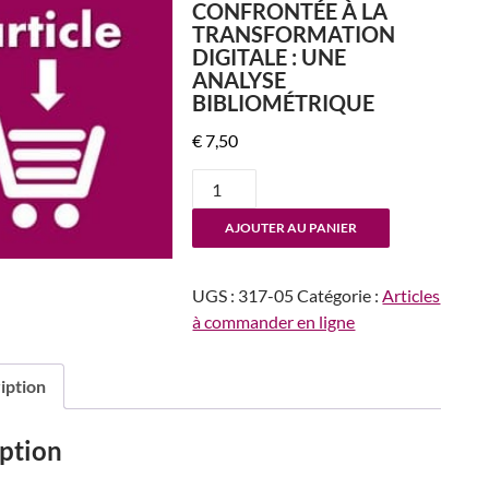
CONFRONTÉE À LA
TRANSFORMATION
DIGITALE : UNE
ANALYSE
BIBLIOMÉTRIQUE
€
7,50
quantité
de
AJOUTER AU PANIER
n°317-
318
La
UGS :
317-05
Catégorie :
Articles
Gestion
à commander en ligne
des
ressources
iption
humaines
confrontée
à
ption
la