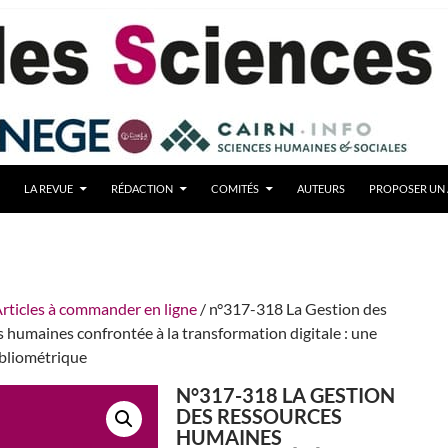
LA REVUE
RÉDACTION
COMITÉS
AUTEURS
PROPOSER UN 
rticles à commander en ligne
/ n°317-318 La Gestion des
 humaines confrontée à la transformation digitale : une
ibliométrique
N°317-318 LA GESTION
DES RESSOURCES
HUMAINES