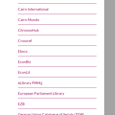
Cairn International
Cairn Mundo
ChronosHub
Crossref
Ebsco
EconBiz
EconLit
eLibrary РИНЦ
European Parliament Library
EZB
German Union Catalogue of Serials (ZDB)