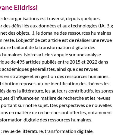
transformation
ane Elidrissi
digitale
:
 des organisations est traversé, depuis quelques
une
r des défis liés aux données et aux technologies (IA. Big
analyse
rnet des objets…), le domaine des ressources humaines
bibliométrique
n reste. L’objectif de cet article est de réaliser une revue
érature traitant de la transformation digitale des
 humaines. Notre article s’appuie sur une analyse
ique de 495 articles publiés entre 2015 et 2022 dans
 académiques généralistes, ainsi que des revues
es en stratégie et en gestion des ressources humaines.
ribution repose sur une identification des thèmes les
és dans la littérature, les auteurs contributifs, les zones
ues d’influence en matière de recherche et les revues
 portant sur notre sujet. Des perspectives de nouvelles
tions en matière de recherche sont offertes, notamment
nsformation digitale des ressources humaines.
: revue de littérature, transformation digitale,