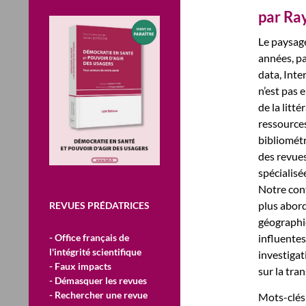
par Ray
Le paysage
années, pa
data, Inte
n’est pas e
de la litt
ressources
bibliométr
des revues
spécialisé
Notre cont
plus abord
REVUES PRÉDATRICES
géographiq
influentes
- Office français de
l'intégrité scientifique
investiga
- Faux impacts
sur la tra
- Démasquer les revues
- Rechercher une revue
Mots-clés 