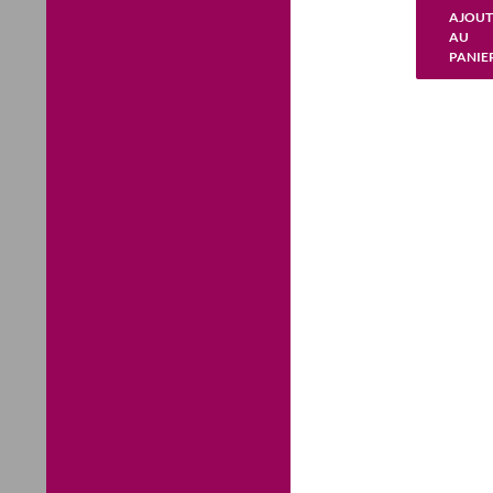
initi
AJOUT
était 
AU
€ 7,5
PANIE