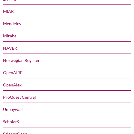
MIAR
Mendeley
Mirabel
NAVER
Norwegian Register
OpenAIRE
OpenAlex
ProQuest Central
Unpaywall
Scholar9
ScienceOpen