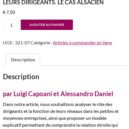
LEURS DIRIGEANTS. LE CAS ALSACIEN
€
7,50
quantité
AJOUTER AU PANIER
de
n°321-
UGS :
321-07
Catégorie :
Articles à commander en ligne
322
Performances
des
Description
PME
en
Description
fonction
de
la
par Luigi Capoani et Alessandro Daniel
taille
Dans notre article, nous souhaitions analyser le rôle des
du
dirigeants et la fonction de leurs réseaux dans les petites et
réseau
moyennes entreprises, ainsi que proposer un modèle
de
explicatif permettant de comprendre la relation étroite qui
leurs