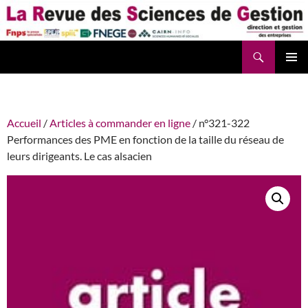
Aller
au
contenu
Recherche
La Revue des Sciences des Gestion – LaRSG.fr
Accueil
/
Articles à commander en ligne
/ n°321-322
Performances des PME en fonction de la taille du réseau de
leurs dirigeants. Le cas alsacien