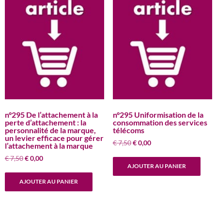
n°295 De l’attachement à la
n°295 Uniformisation de la
perte d’attachement : la
consommation des services
personnalité de la marque,
télécoms
un levier efficace pour gérer
Le
Le
€
7,50
€
0,00
l’attachement à la marque
prix
prix
Le
Le
€
7,50
€
0,00
initial
actuel
AJOUTER AU PANIER
prix
prix
était :
est :
initial
actuel
€ 7,50.
€ 0,00.
AJOUTER AU PANIER
était :
est :
€ 7,50.
€ 0,00.