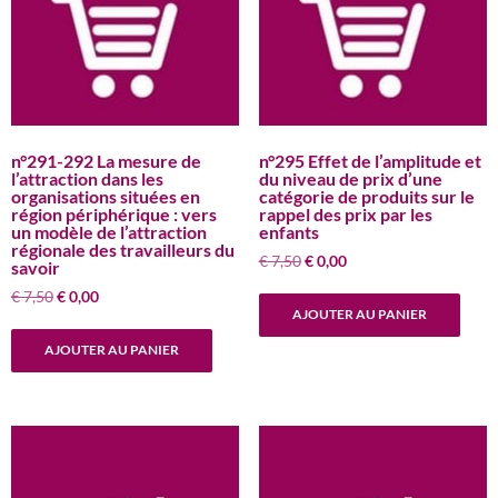
n°291-292 La mesure de
n°295 Effet de l’amplitude et
l’attraction dans les
du niveau de prix d’une
organisations situées en
catégorie de produits sur le
région périphérique : vers
rappel des prix par les
un modèle de l’attraction
enfants
régionale des travailleurs du
Le
Le
€
7,50
€
0,00
savoir
prix
prix
Le
Le
€
7,50
€
0,00
initial
actuel
AJOUTER AU PANIER
prix
prix
était :
est :
initial
actuel
€ 7,50.
€ 0,00.
AJOUTER AU PANIER
était :
est :
€ 7,50.
€ 0,00.