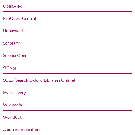
OpenAlex
ProQuest Central
Unpaywall
Scholar9
ScienceOpen
SIGN@L
SOLO (Search Oxford Libraries Online)
Swisscovery
Wikipedia
WorldCat
… autres indexations