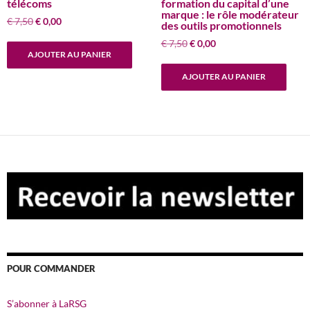
télécoms
formation du capital d’une
marque : le rôle modérateur
Le
Le
€
7,50
€
0,00
des outils promotionnels
prix
prix
Le
Le
€
7,50
€
0,00
initial
actuel
AJOUTER AU PANIER
prix
prix
était :
est :
initial
actuel
€ 7,50.
€ 0,00.
AJOUTER AU PANIER
était :
est :
€ 7,50.
€ 0,00.
POUR COMMANDER
S’abonner à LaRSG