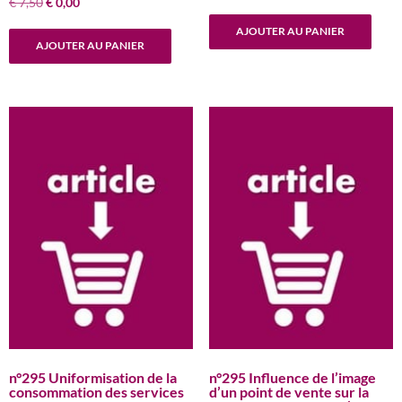
Le
Le
€
7,50
€
0,00
prix
prix
prix
prix
initial
actuel
AJOUTER AU PANIER
initial
actuel
était :
est :
AJOUTER AU PANIER
était :
est :
€ 7,50.
€ 0,00.
€ 7,50.
€ 0,00.
n°295 Uniformisation de la
n°295 Influence de l’image
consommation des services
d’un point de vente sur la