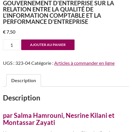
GOUVERNEMENT D’ENTREPRISE SUR LA
RELATION ENTRE LA QUALITÉ DE
L’INFORMATION COMPTABLE ET LA
PERFORMANCE D’ENTREPRISE
€
7,50
quantité
AJOUTER AU PANIER
de
n°323
UGS :
323-04
Catégorie :
Articles à commander en ligne
Effet
modérateur
du
Description
gouvernement
d’entreprise
Description
sur
la
relation
par Salma Hamrouni, Nesrine Kilani et
entre
Montassar Zayati
la