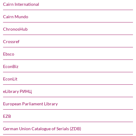
Cairn International
Cairn Mundo
ChronosHub
Crossref
Ebsco
EconBiz
EconLit
eLibrary РИНЦ
European Parliament Library
EZB
German Union Catalogue of Serials (ZDB)