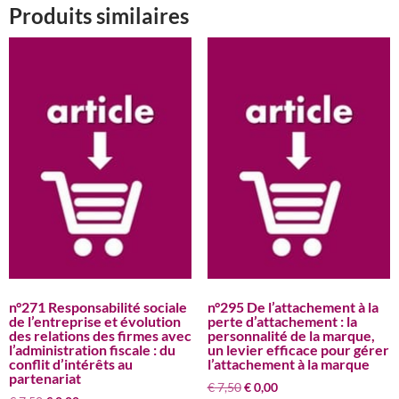
Produits similaires
n°271 Responsabilité sociale
n°295 De l’attachement à la
de l’entreprise et évolution
perte d’attachement : la
des relations des firmes avec
personnalité de la marque,
l’administration fiscale : du
un levier efficace pour gérer
conflit d’intérêts au
l’attachement à la marque
partenariat
Le
Le
€
7,50
€
0,00