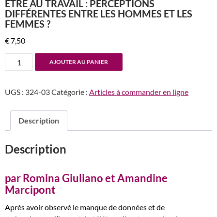
ÊTRE AU TRAVAIL : PERCEPTIONS
DIFFÉRENTES ENTRE LES HOMMES ET LES
FEMMES ?
€
7,50
quantité
AJOUTER AU PANIER
de
n°324
UGS :
324-03
Catégorie :
Articles à commander en ligne
L’impact
du
télétravail
Description
en
temps
Description
de
crise
sanitaire
par Romina Giuliano et Amandine
sur
Marcipont
le
Après avoir observé le manque de données et de
bien-