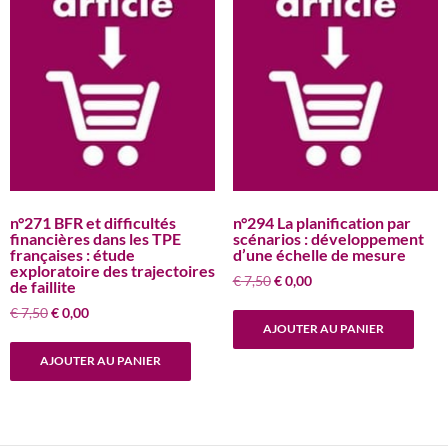
n°271 BFR et difficultés
n°294 La planification par
financières dans les TPE
scénarios : développement
françaises : étude
d’une échelle de mesure
exploratoire des trajectoires
Le
Le
€
7,50
€
0,00
de faillite
prix
prix
Le
Le
€
7,50
€
0,00
initial
actuel
AJOUTER AU PANIER
prix
prix
était :
est :
initial
actuel
€ 7,50.
€ 0,00.
AJOUTER AU PANIER
était :
est :
€ 7,50.
€ 0,00.