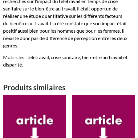
recherches sur l’impact du télétravail en temps de crise
être
sanitaire sur le bien-être au travail, il était opportun de
au
réaliser une étude quantitative sur les différents facteurs
travail
du bienêtre au travail. Il a été constaté que son impact était
:
positif aussi bien pour les hommes que pour les femmes. Il
perceptions
n’existe donc pas de différence de perception entre les deux
différentes
genres.
entre
les
Mots-clés : télétravail, crise sanitaire, bien-être au travail et
hommes
disparité.
et
les
femmes
Produits similaires
?