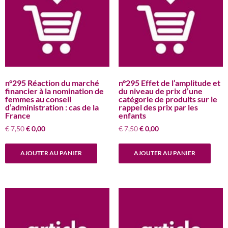
n°295 Réaction du marché
n°295 Effet de l’amplitude et
financier à la nomination de
du niveau de prix d’une
femmes au conseil
catégorie de produits sur le
d’administration : cas de la
rappel des prix par les
France
enfants
Le
Le
Le
Le
€
7,50
€
0,00
€
7,50
€
0,00
prix
prix
prix
prix
initial
actuel
initial
actuel
AJOUTER AU PANIER
AJOUTER AU PANIER
était :
est :
était :
est :
€ 7,50.
€ 0,00.
€ 7,50.
€ 0,00.