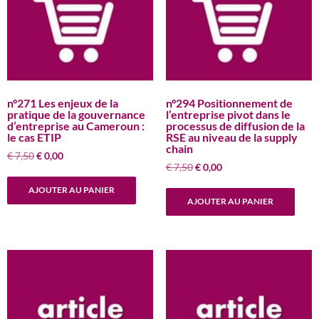
n°271 Les enjeux de la
n°294 Positionnement de
pratique de la gouvernance
l’entreprise pivot dans le
d’entreprise au Cameroun :
processus de diffusion de la
le cas ETIP
RSE au niveau de la supply
chain
Le
Le
€
7,50
€
0,00
Le
Le
€
7,50
€
0,00
prix
prix
prix
prix
initial
actuel
AJOUTER AU PANIER
initial
actuel
était :
est :
AJOUTER AU PANIER
était :
est :
€ 7,50.
€ 0,00.
€ 7,50.
€ 0,00.