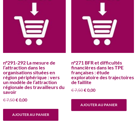
n°291-292 La mesure de
n°271 BFR et difficultés
l’attraction dans les
financières dans les TPE
organisations situées en
françaises : étude
région périphérique : vers
exploratoire des trajectoires
un modèle de l’attraction
de faillite
régionale des travailleurs du
Le
Le
€
7,50
€
0,00
savoir
prix
prix
Le
Le
€
7,50
€
0,00
initial
actuel
AJOUTER AU PANIER
prix
prix
était :
est :
initial
actuel
€ 7,50.
€ 0,00.
AJOUTER AU PANIER
était :
est :
€ 7,50.
€ 0,00.