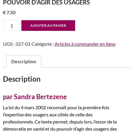
POUVOIR D’AGIR DES USAGERS
€
7,50
quantité
AJOUTER AU PANIER
de
n°327
UGS :
327-01
Catégorie :
Articles à commander en ligne
Introduction
au
dossier
Description
spécial
:
Description
Démocratie
en
Santé
par Sandra Bertezene
et
La loi du 4 mars 2002 reconnaît pour la première fois
Pouvoir
l’expertise des usagers aux côtés de celle des
d’Agir
professionnels. Ce texte permet, depuis lors, l’essor de la
des
démocratie en santé et du pouvoir d’agir des usagers des
Usagers