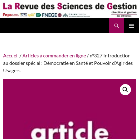
Aller
au
contenu
Recherche
La Revue des Sciences des Gestion – LaRSG.fr
Accueil
/
Articles à commander en ligne
/ n°327 Introduction
au dossier spécial : Démocratie en Santé et Pouvoir d’Agir des
Usagers