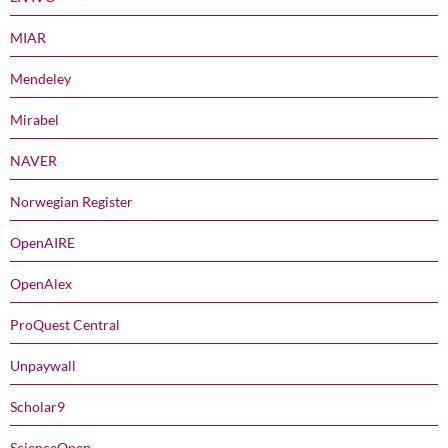
MIAR
Mendeley
Mirabel
NAVER
Norwegian Register
OpenAIRE
OpenAlex
ProQuest Central
Unpaywall
Scholar9
ScienceOpen