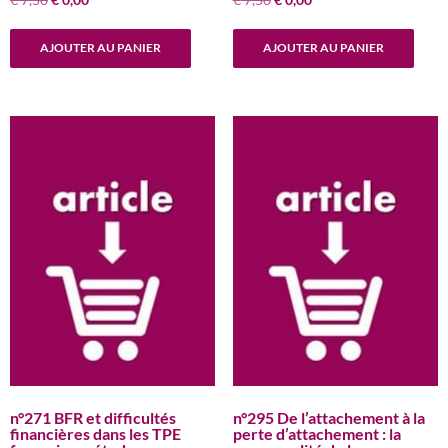
prix
prix
prix
prix
initial
actuel
initial
actuel
AJOUTER AU PANIER
AJOUTER AU PANIER
était :
est :
était :
est :
€ 7,50.
€ 0,00.
€ 7,50.
€ 0,00.
n°271 BFR et difficultés
n°295 De l’attachement à la
financières dans les TPE
perte d’attachement : la