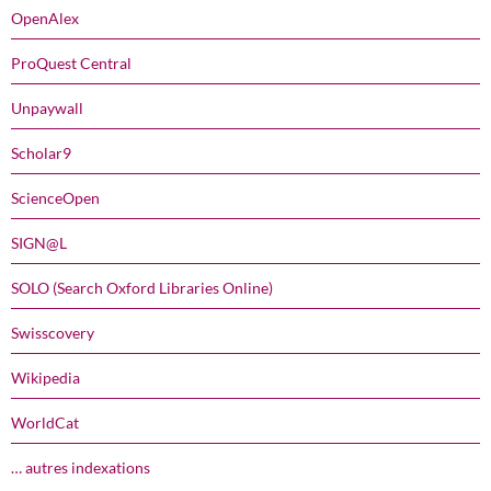
OpenAlex
ProQuest Central
Unpaywall
Scholar9
ScienceOpen
SIGN@L
SOLO (Search Oxford Libraries Online)
Swisscovery
Wikipedia
WorldCat
… autres indexations