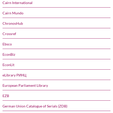
Cairn International
Cairn Mundo
ChronosHub
Crossref
Ebsco
EconBiz
EconLit
eLibrary РИНЦ
European Parliament Library
EZB
German Union Catalogue of Serials (ZDB)