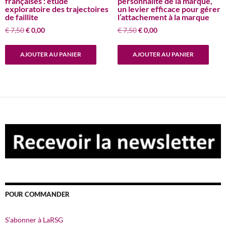
françaises : étude
personnalité de la marque,
exploratoire des trajectoires
un levier efficace pour gérer
de faillite
l’attachement à la marque
Le
Le
Le
Le
€
7,50
€
0,00
€
7,50
€
0,00
prix
prix
prix
prix
initial
actuel
initial
actuel
AJOUTER AU PANIER
AJOUTER AU PANIER
était :
est :
était :
est :
€ 7,50.
€ 0,00.
€ 7,50.
€ 0,00.
POUR COMMANDER
S’abonner à LaRSG