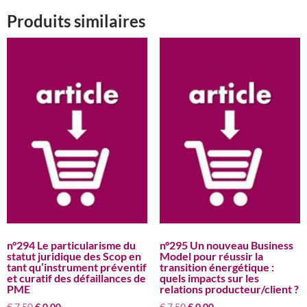
Produits similaires
n°294 Le particularisme du
n°295 Un nouveau Business
statut juridique des Scop en
Model pour réussir la
tant qu’instrument préventif
transition énergétique :
et curatif des défaillances de
quels impacts sur les
PME
relations producteur/client ?
Le
Le
Le
Le
€
7,50
€
0,00
€
7,50
€
0,00