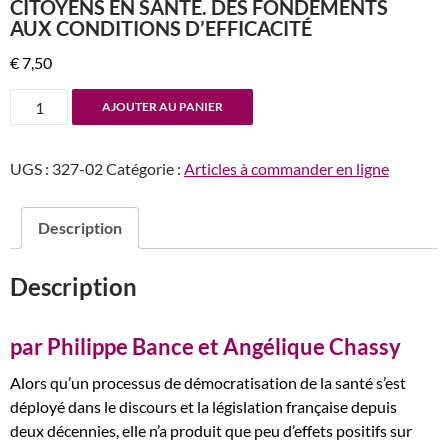
CITOYENS EN SANTÉ. DES FONDEMENTS
AUX CONDITIONS D’EFFICACITÉ
€
7,50
quantité
AJOUTER AU PANIER
de
n°327
UGS :
327-02
Catégorie :
Articles à commander en ligne
La
démocratisation
par
Description
l’institutionnalisation
de
Description
Conseils
Citoyens
en
par Philippe Bance et Angélique Chassy
santé.
Alors qu’un processus de démocratisation de la santé s’est
Des
déployé dans le discours et la législation française depuis
fondements
deux décennies, elle n’a produit que peu d’effets positifs sur
aux