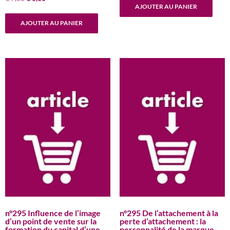
initial
actuel
AJOUTER AU PANIER
prix
prix
était :
est :
initial
actuel
€ 7,50.
€ 0,00.
AJOUTER AU PANIER
était :
est :
€ 7,50.
€ 0,00.
n°295 Influence de l’image
n°295 De l’attachement à la
d’un point de vente sur la
perte d’attachement : la
formation du capital d’une
personnalité de la marque,