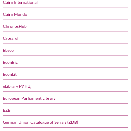
Cairn International
Cairn Mundo
ChronosHub
Crossref
Ebsco
EconBiz
EconLit
eLibrary РИНЦ
European Parliament Library
EZB
German Union Catalogue of Serials (ZDB)