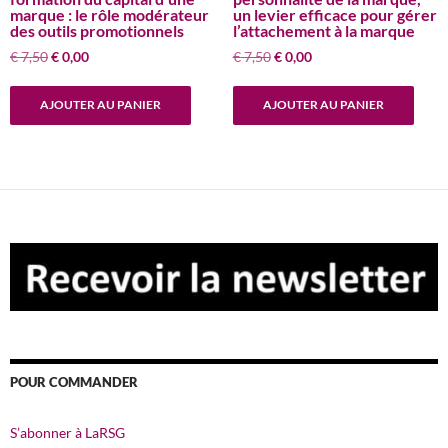
marque : le rôle modérateur
un levier efficace pour gérer
des outils promotionnels
l’attachement à la marque
Le
Le
Le
Le
€
7,50
€
0,00
€
7,50
€
0,00
prix
prix
prix
prix
initial
actuel
initial
actuel
AJOUTER AU PANIER
AJOUTER AU PANIER
était :
est :
était :
est :
€ 7,50.
€ 0,00.
€ 7,50.
€ 0,00.
POUR COMMANDER
S’abonner à LaRSG