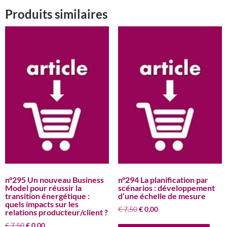
Produits similaires
n°295 Un nouveau Business
n°294 La planification par
Model pour réussir la
scénarios : développement
transition énergétique :
d’une échelle de mesure
quels impacts sur les
Le
Le
€
7,50
€
0,00
relations producteur/client ?
prix
prix
Le
Le
€
7,50
€
0,00