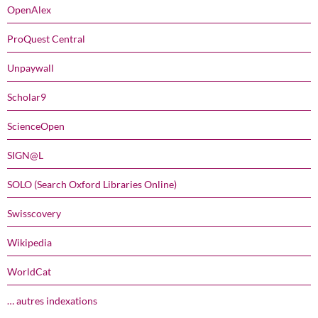
OpenAlex
ProQuest Central
Unpaywall
Scholar9
ScienceOpen
SIGN@L
SOLO (Search Oxford Libraries Online)
Swisscovery
Wikipedia
WorldCat
… autres indexations