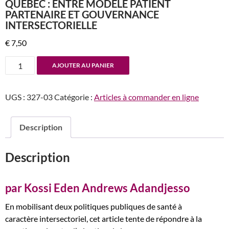
QUÉBEC : ENTRE MODÈLE PATIENT
PARTENAIRE ET GOUVERNANCE
INTERSECTORIELLE
€
7,50
quantité
AJOUTER AU PANIER
de
n°327
UGS :
327-03
Catégorie :
Articles à commander en ligne
L’élaboration
et
la
Description
mise
en
Description
œuvre
des
politiques
par Kossi Eden Andrews Adandjesso
de
En mobilisant deux politiques publiques de santé à
santé
caractère intersectoriel, cet article tente de répondre à la
au