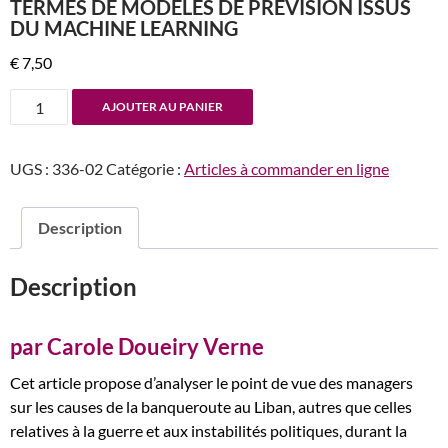
TERMES DE MODÈLES DE PRÉVISION ISSUS
DU MACHINE LEARNING
€
7,50
quantité
AJOUTER AU PANIER
de
n°336
UGS :
336-02
Catégorie :
Articles à commander en ligne
Le
phénomène
de
Description
banqueroute
au
Description
Liban.
Analyse
des
par Carole Doueiry Verne
causes
Cet article propose d’analyser le point de vue des managers
en
sur les causes de la banqueroute au Liban, autres que celles
termes
relatives à la guerre et aux instabilités politiques, durant la
de