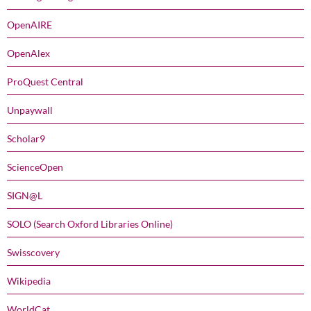
OpenAIRE
OpenAlex
ProQuest Central
Unpaywall
Scholar9
ScienceOpen
SIGN@L
SOLO (Search Oxford Libraries Online)
Swisscovery
Wikipedia
WorldCat