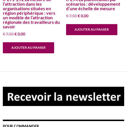
l’attraction dans les
scénarios : développement
organisations situées en
d’une échelle de mesure
région périphérique : vers
Le
Le
€
7,50
€
0,00
un modèle de l’attraction
prix
prix
régionale des travailleurs du
savoir
initial
actuel
AJOUTER AU PANIER
était :
est :
Le
Le
€
7,50
€
0,00
€ 7,50.
€ 0,00.
prix
prix
initial
actuel
AJOUTER AU PANIER
était :
est :
€ 7,50.
€ 0,00.
POUR COMMANDER