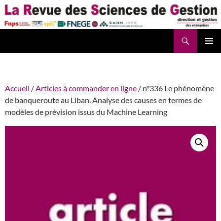
Aller
au
contenu
Recherche
La Revue des Sciences des Gestion – LaRSG.fr
Accueil
/
Articles à commander en ligne
/ n°336 Le phénomène
de banqueroute au Liban. Analyse des causes en termes de
modèles de prévision issus du Machine Learning