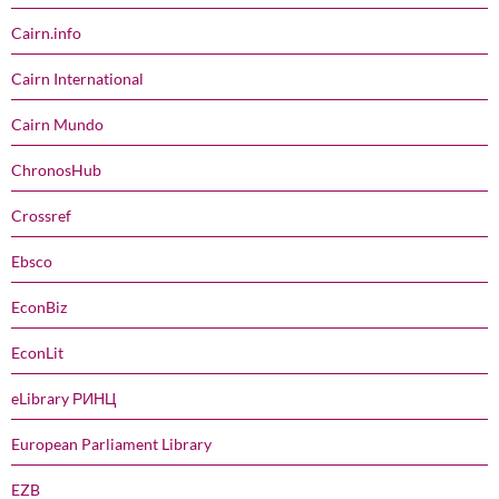
Cairn.info
Cairn International
Cairn Mundo
ChronosHub
Crossref
Ebsco
EconBiz
EconLit
eLibrary РИНЦ
European Parliament Library
EZB