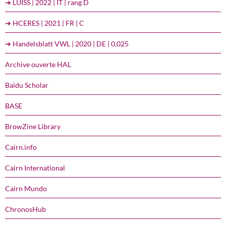
➔ LUISS | 2022 | IT | rang D
➔ HCERES | 2021 | FR | C
➔ Handelsblatt VWL | 2020 | DE | 0,025
Archive ouverte HAL
Baidu Scholar
BASE
BrowZine Library
Cairn.info
Cairn International
Cairn Mundo
ChronosHub