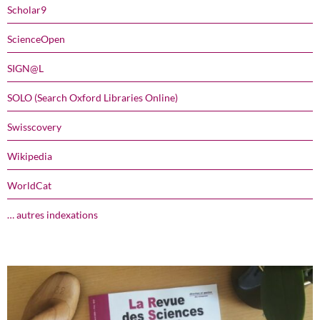
Scholar9
ScienceOpen
SIGN@L
SOLO (Search Oxford Libraries Online)
Swisscovery
Wikipedia
WorldCat
… autres indexations