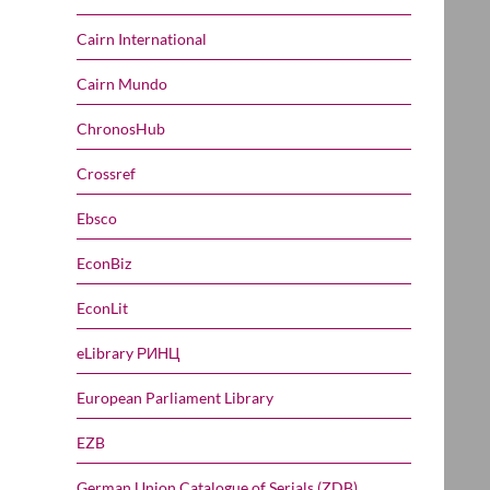
Cairn International
Cairn Mundo
ChronosHub
Crossref
Ebsco
EconBiz
EconLit
eLibrary РИНЦ
European Parliament Library
EZB
German Union Catalogue of Serials (ZDB)