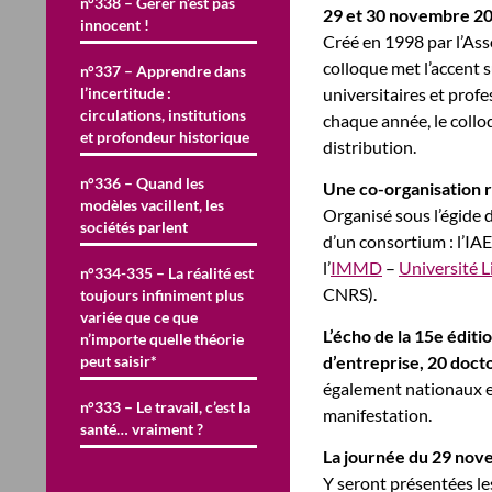
n°338 – Gérer n’est pas
29 et 30 novembre 2012
innocent !
Créé en 1998 par l’Ass
colloque met l’accent su
n°337 – Apprendre dans
l’incertitude :
universitaires et pro
circulations, institutions
chaque année, le collo
et profondeur historique
distribution.
n°336 – Quand les
Une co-organisation 
modèles vacillent, les
Organisé sous l’égide d
sociétés parlent
d’un consortium : l’IAE 
l’
IMMD
–
Université Li
n°334-335 – La réalité est
CNRS).
toujours infiniment plus
variée que ce que
L’écho de la 15e éditi
n’importe quelle théorie
peut saisir*
d’entreprise, 20 doct
également nationaux e
n°333 – Le travail, c’est la
manifestation.
santé… vraiment ?
La journée du 29 no
Y seront présentées le