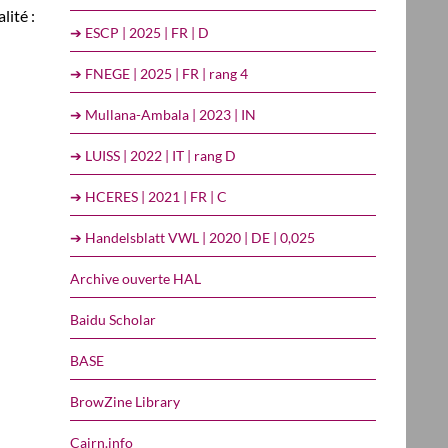
lité :
➔ ESCP | 2025 | FR | D
➔ FNEGE | 2025 | FR | rang 4
➔ Mullana-Ambala | 2023 | IN
➔ LUISS | 2022 | IT | rang D
➔ HCERES | 2021 | FR | C
➔ Handelsblatt VWL | 2020 | DE | 0,025
Archive ouverte HAL
Baidu Scholar
BASE
BrowZine Library
Cairn.info