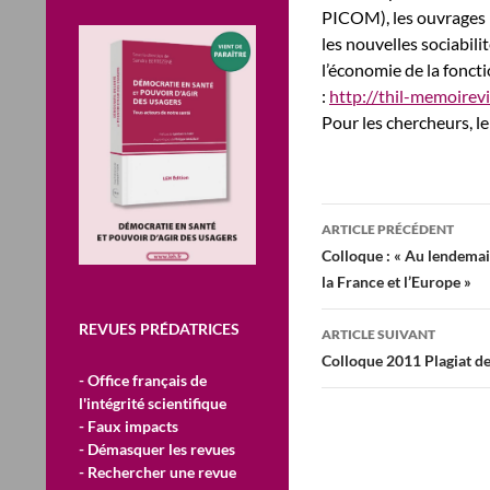
PICOM), les ouvrages p
les nouvelles sociabili
l’économie de la foncti
:
http://thil-memoirevi
Pour les chercheurs, l
Navigation
ARTICLE PRÉCÉDENT
des
Colloque : « Au lendemain
la France et l’Europe »
articles
REVUES PRÉDATRICES
ARTICLE SUIVANT
Colloque 2011 Plagiat de
- Office français de
l'intégrité scientifique
- Faux impacts
- Démasquer les revues
- Rechercher une revue