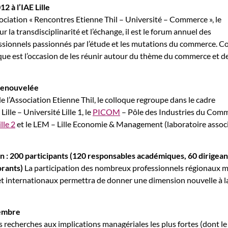
 à l’IAE Lille
ociation « Rencontres Etienne Thil – Université – Commerce », le
r la transdisciplinarité et l’échange, il est le forum annuel des
fessionnels passionnés par l’étude et les mutations du commerce.
que est l’occasion de les réunir autour du thème du commerce et de
renouvelée
e l’Association Etienne Thil, le colloque regroupe dans le cadre
Lille – Université Lille 1, le
PICOM
– Pôle des Industries du Comm
lle 2
et le LEM – Lille Economie & Management (laboratoire assoc
on : 200 participants (120 responsables académiques, 60 dirigean
orants)
La participation des nombreux professionnels régionaux m
t internationaux permettra de donner une dimension nouvelle à l
vembre
s recherches aux implications managériales les plus fortes (dont le