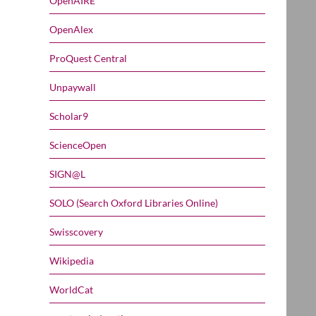
OpenAIRE
OpenAlex
ProQuest Central
Unpaywall
Scholar9
ScienceOpen
SIGN@L
SOLO (Search Oxford Libraries Online)
Swisscovery
Wikipedia
WorldCat