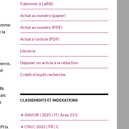
S’abonner à LaRSG
Achat au numéro (papier)
 Comme
Achat au numéro (PDF)
 la
Achat à l’article (PDF)
Librairie
Déposer un article à la rédaction
erce,
ié
Crédit d’impôt recherche
ts
ais
CLASSEMENTS ET INDEXATIONS
a
➔ ANVUR | 2025 | IT | Area 13 S
 Prix
➔ CNU | 2025 | FR | C