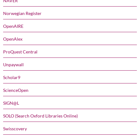
NAVER
Norwegian Register
OpenAIRE
OpenAlex
ProQuest Central
Unpaywall
Scholar9
ScienceOpen
SIGN@L
SOLO (Search Oxford Libraries Online)
Swisscovery