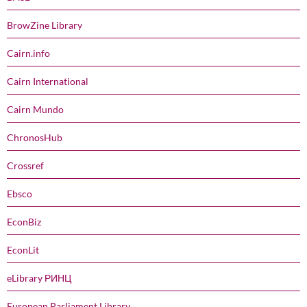
BrowZine Library
Cairn.info
Cairn International
Cairn Mundo
ChronosHub
Crossref
Ebsco
EconBiz
EconLit
eLibrary РИНЦ
European Parliament Library