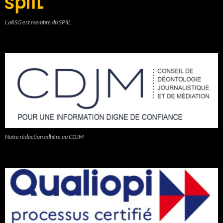
LaRSG est membre du SPIIL
Notre rédaction adhère au CDJM