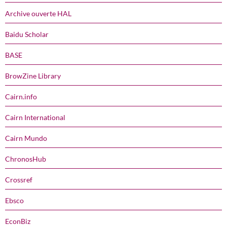
Archive ouverte HAL
Baidu Scholar
BASE
BrowZine Library
Cairn.info
Cairn International
Cairn Mundo
ChronosHub
Crossref
Ebsco
EconBiz