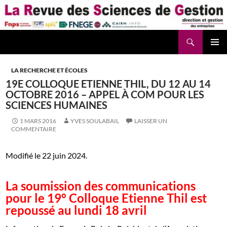
Aller
au
contenu
Recherche
La Revue des Sciences des Gestion – LaRSG.fr
LA RECHERCHE ET ÉCOLES
19E COLLOQUE ETIENNE THIL, DU 12 AU 14
OCTOBRE 2016 – APPEL À COM POUR LES
SCIENCES HUMAINES
1 MARS 2016
YVES SOULABAIL
LAISSER UN
COMMENTAIRE
Modifié le 22 juin 2024.
La soumission des communications
pour le 19° Colloque Etienne Thil est
repoussé au lundi 18 avril