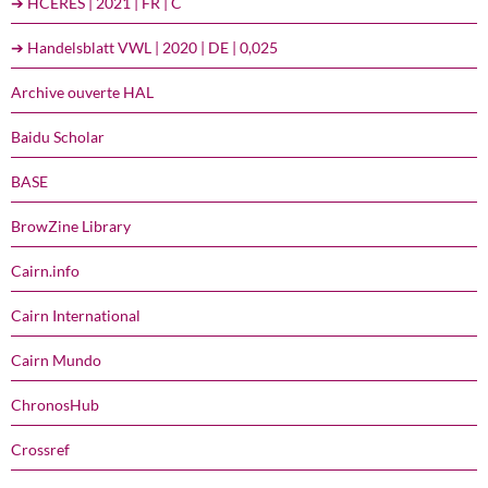
➔ HCERES | 2021 | FR | C
➔ Handelsblatt VWL | 2020 | DE | 0,025
Archive ouverte HAL
Baidu Scholar
BASE
BrowZine Library
Cairn.info
Cairn International
Cairn Mundo
ChronosHub
Crossref