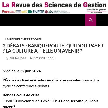
Aller
au
contenu
Recherche
La Revue des Sciences des Gestion – LaRSG.fr
LA RECHERCHE ET ÉCOLES
2 DÉBATS : BANQUEROUTE, QUI DOIT PAYER
? LA CULTURE A-T-ELLE UN AVENIR ?
30 MAI 2014
YVES SOULABAIL
Modifié le 22 juin 2024.
L’École des hautes études en sciences sociales
poursuit le
cycle de conférences-débats
Rendez-vous de crise
Lundi 14 novembre de 19h à 21 h
•
Banqueroute, qui doit
payer ?