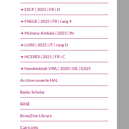
➔ ESCP | 2025 | FR | D
➔ FNEGE | 2025 | FR | rang 4
➔ Mullana-Ambala | 2023 | IN
➔ LUISS | 2022 | IT | rang D
➔ HCERES | 2021 | FR | C
➔ Handelsblatt VWL | 2020 | DE | 0,025
Archive ouverte HAL
Baidu Scholar
BASE
BrowZine Library
Cairn.info