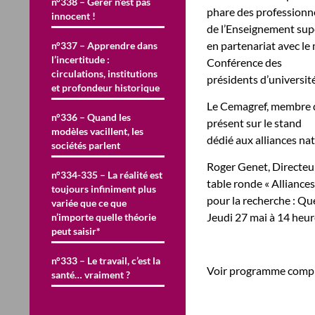
n°338 – Gérer n’est pas
phare des professionn
innocent !
de l’Enseignement supé
en partenariat avec le
n°337 – Apprendre dans
l’incertitude :
Conférence des
circulations, institutions
présidents d’université
et profondeur historique
Le Cemagref, membre de 
n°336 – Quand les
présent sur le stand
modèles vacillent, les
dédié aux alliances na
sociétés parlent
Roger Genet, Directeur
n°334-335 – La réalité est
table ronde « Alliances
toujours infiniment plus
pour la recherche : Qu
variée que ce que
Jeudi 27 mai à 14 heur
n’importe quelle théorie
peut saisir*
n°333 – Le travail, c’est la
Voir programme compl
santé… vraiment ?