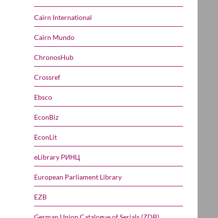
Cairn International
Cairn Mundo
ChronosHub
Crossref
Ebsco
EconBiz
EconLit
eLibrary РИНЦ
European Parliament Library
EZB
German Union Catalogue of Serials (ZDB)