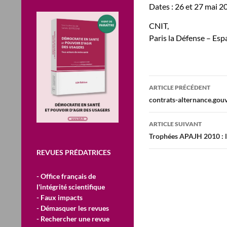
Dates : 26 et 27 mai 2
CNIT,
Paris la Défense – Espa
Navigation
ARTICLE PRÉCÉDENT
des
contrats-alternance.gouv
articles
ARTICLE SUIVANT
Trophées APAJH 2010 : le
REVUES PRÉDATRICES
- Office français de
l'intégrité scientifique
- Faux impacts
- Démasquer les revues
- Rechercher une revue