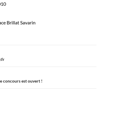
010
ce Brillat Savarin
.fr
 concours est ouvert !