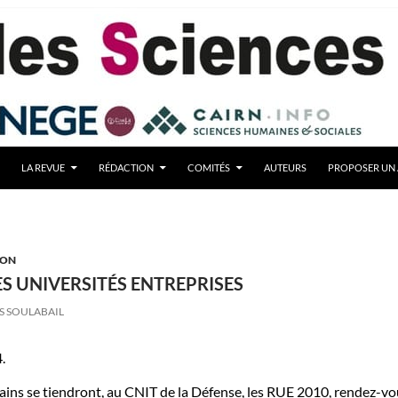
LA REVUE
RÉDACTION
COMITÉS
AUTEURS
PROPOSER UN 
ION
S UNIVERSITÉS ENTREPRISES
S SOULABAIL
.
ains se tiendront, au CNIT de la Défense, les RUE 2010, rendez-v