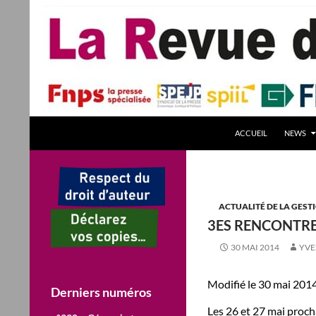
Aller
au
contenu
Recherche
La Revue des Sciences des Gestion – LaRSG.fr
ACCUEIL
NEWS
Première revue francophone de
management – Revue gestion
REVUE GESTION Revues de Gestion
ACTUALITÉ DE LA GEST
3ES RENCONTRE
30 MAI 2014
YVE
Modifié le 30 mai 2014
Derniers numéros
Les 26 et 27 mai proch