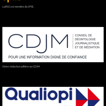
LaRSG est membre du SPIIL
Notre rédaction adhère au CDJM