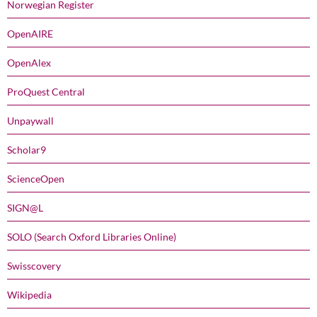
Norwegian Register
OpenAIRE
OpenAlex
ProQuest Central
Unpaywall
Scholar9
ScienceOpen
SIGN@L
SOLO (Search Oxford Libraries Online)
Swisscovery
Wikipedia