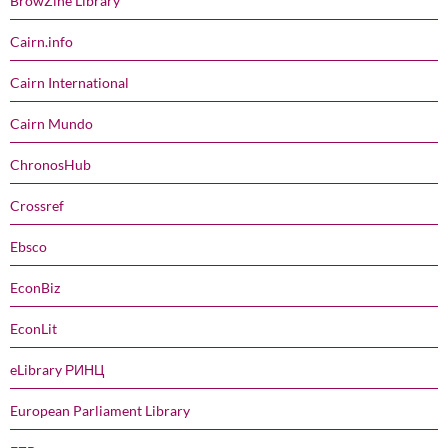
BrowZine Library
Cairn.info
Cairn International
Cairn Mundo
ChronosHub
Crossref
Ebsco
EconBiz
EconLit
eLibrary РИНЦ
European Parliament Library