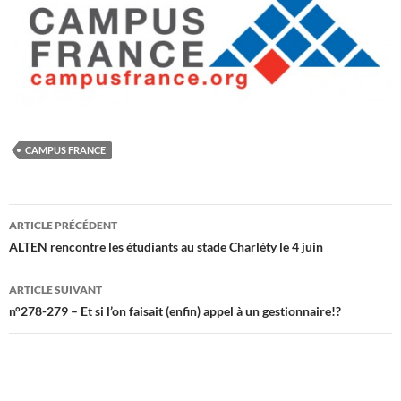
CAMPUS FRANCE
Navigation
ARTICLE PRÉCÉDENT
des
ALTEN rencontre les étudiants au stade Charléty le 4 juin
articles
ARTICLE SUIVANT
n°278-279 – Et si l’on faisait (enfin) appel à un gestionnaire!?