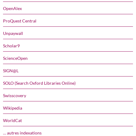
OpenAlex
ProQuest Central
Unpaywall
Scholar9
ScienceOpen
SIGN@L
SOLO (Search Oxford Libraries Online)
Swisscovery
Wikipedia
WorldCat
… autres indexations