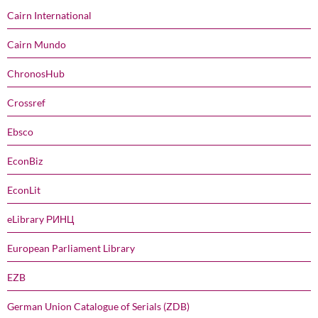
Cairn International
Cairn Mundo
ChronosHub
Crossref
Ebsco
EconBiz
EconLit
eLibrary РИНЦ
European Parliament Library
EZB
German Union Catalogue of Serials (ZDB)