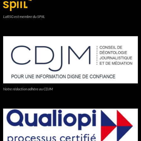
LaRSG est membre du SPIIL
Notre rédaction adhère au CDJM