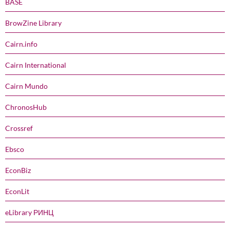
BASE
BrowZine Library
Cairn.info
Cairn International
Cairn Mundo
ChronosHub
Crossref
Ebsco
EconBiz
EconLit
eLibrary РИНЦ