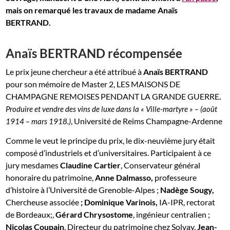
mais on remarqué les travaux de madame Anaïs
BERTRAND.
Anaïs BERTRAND récompensée
Le prix jeune chercheur a été attribué à
Anaïs BERTRAND
pour son mémoire de Master 2, LES MAISONS DE
CHAMPAGNE REMOISES PENDANT LA GRANDE GUERRE
.
Produire et vendre des vins de luxe dans la « Ville-martyre » – (août
, Université de Reims Champagne-Ardenne
1914 – mars 1918.)
Comme le veut le principe du prix, le dix-neuvième jury était
composé d’industriels et d’universitaires. Participaient à ce
jury mesdames
Claudine Cartier
, Conservateur général
honoraire du patrimoine,
Anne Dalmasso,
professeure
d’histoire à l’Université de Grenoble-Alpes ;
Nadège Sougy,
Chercheuse associée
; Dominique Varinois,
IA-IPR, rectorat
de Bordeaux;,
Gérard Chrysostome
, ingénieur centralien ;
Nicolas Coupain
, Directeur du patrimoine chez Solvay,
Jean-