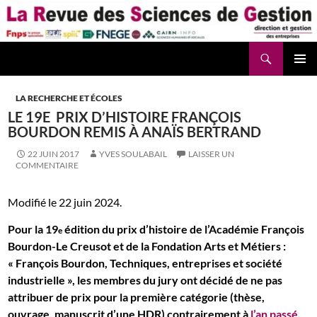
Aller
au
contenu
Recherche
La Revue des Sciences des Gestion – LaRSG.fr
LA RECHERCHE ET ÉCOLES
LE 19E PRIX D’HISTOIRE FRANÇOIS
BOURDON REMIS À ANAÏS BERTRAND
22 JUIN 2017
YVES SOULABAIL
LAISSER UN
COMMENTAIRE
Modifié le 22 juin 2024.
Pour la 19
édition du prix d’histoire de l’Académie François
e
Bourdon-Le Creusot et de la Fondation Arts et Métiers :
« François Bourdon, Techniques, entreprises et société
industrielle », les membres du jury ont décidé de ne pas
attribuer de prix pour la première catégorie (thèse,
ouvrage, manuscrit d’une HDR) contrairement à
l’an passé
,