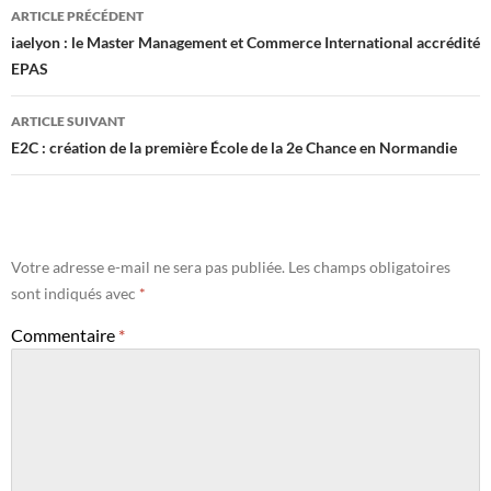
Navigation
ARTICLE PRÉCÉDENT
des
iaelyon : le Master Management et Commerce International accrédité
EPAS
articles
ARTICLE SUIVANT
E2C : création de la première École de la 2e Chance en Normandie
Votre adresse e-mail ne sera pas publiée.
Les champs obligatoires
sont indiqués avec
*
Commentaire
*