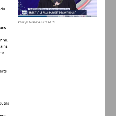
 du
Philippe Naszályi sur BFM TV
ques
onnu.
ains,
ble
erts
outils
emps,