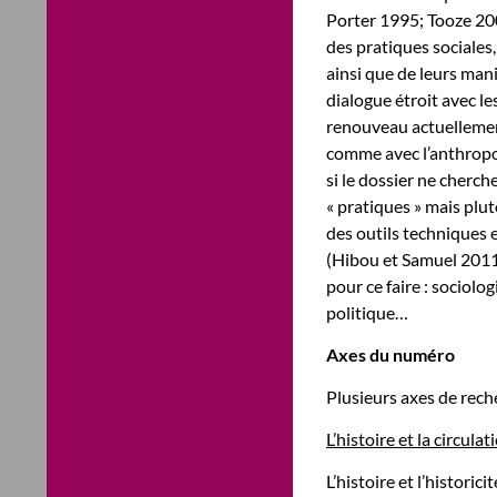
Porter 1995; Tooze 2001
des pratiques sociales,
ainsi que de leurs mani
dialogue étroit avec le
renouveau actuellemen
comme avec l’anthropo
si le dossier ne cherc
« pratiques » mais plu
des outils techniques 
(Hibou et Samuel 2011
pour ce faire : sociol
politique…
Axes du numéro
Plusieurs axes de reche
L’histoire et la circula
L’histoire et l’historic