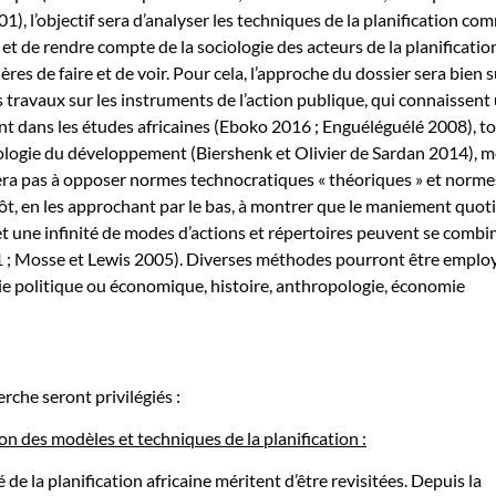
), l’objectif sera d’analyser les techniques de la planification co
 et de rendre compte de la sociologie des acteurs de la planificatio
ères de faire et de voir. Pour cela, l’approche du dossier sera bien 
s travaux sur les instruments de l’action publique, qui connaissent
t dans les études africaines (Eboko 2016 ; Enguéléguélé 2008), t
logie du développement (Biershenk et Olivier de Sardan 2014), 
hera pas à opposer normes technocratiques « théoriques » et norme
tôt, en les approchant par le bas, à montrer que le maniement quot
et une infinité de modes d’actions et répertoires peuvent se combi
 ; Mosse et Lewis 2005). Diverses méthodes pourront être emplo
ogie politique ou économique, histoire, anthropologie, économie
rche seront privilégiés :
tion des modèles et techniques de la planification :
ité de la planification africaine méritent d’être revisitées. Depuis la