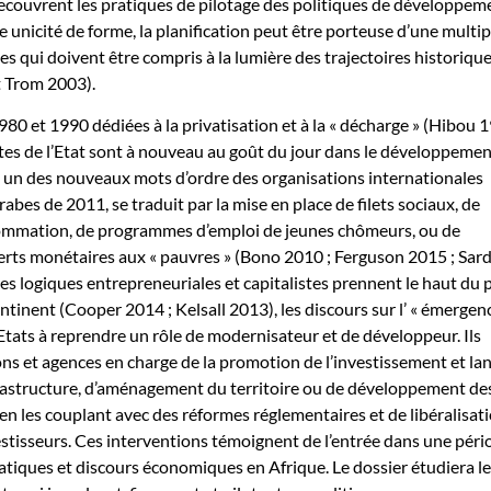
 recouvrent les pratiques de pilotage des politiques de développem
unicité de forme, la planification peut être porteuse d’une multipl
es qui doivent être compris à la lumière des trajectoires historiqu
t Trom 2003).
80 et 1990 dédiées à la privatisation et à la « décharge » (Hibou 1
ctes de l’Etat sont à nouveau au goût du jour dans le développemen
ue un des nouveaux mots d’ordre des organisations internationales
abes de 2011, se traduit par la mise en place de filets sociaux, de
ommation, de programmes d’emploi de jeunes chômeurs, ou de
rts monétaires aux « pauvres » (Bono 2010 ; Ferguson 2015 ; Sard
 les logiques entrepreneuriales et capitalistes prennent le haut du 
ntinent (Cooper 2014 ; Kelsall 2013), les discours sur l’ « émergen
Etats à reprendre un rôle de modernisateur et de développeur. Ils
ions et agences en charge de la promotion de l’investissement et la
astructure, d’aménagement du territoire ou de développement de
n les couplant avec des réformes réglementaires et de libéralisat
vestisseurs. Ces interventions témoignent de l’entrée dans une péri
ratiques et discours économiques en Afrique. Le dossier étudiera l