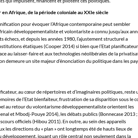
s qui impulsent, financent et pilotent ces politiques.
 en Afrique, de la période coloniale au XXIe siècle
lanification pour évoquer l’Afrique contemporaine peut sembler
africain développementaliste et volontariste a connu jusqu’aux an
s échecs, et depuis les années 1980, l’ajustement structurel a
institutions étatiques (Cooper 2014) si bien que l’Etat planificateur
lace au laisser-faire et aux technologies néolibérales de la privatisa
tion demeure un site majeur d’énonciation du politique dans les pay
nificateur, au cœur de répertoires et d’imaginaires politiques, reste 
oires de l’Etat bienfaiteur, frustration de sa disparition sous le 
pel au retour du volontarisme développementaliste orientent les
enal et Mbodj-Pouye 2014), les débats publics (Bonnecase 2013 ;
scours officiels (Hibou 2011). En outre, au sein des appareils
ux les directions du « plan » ont longtemps été de hauts lieux de
u développement, jouant un rôle central non seulement dans la