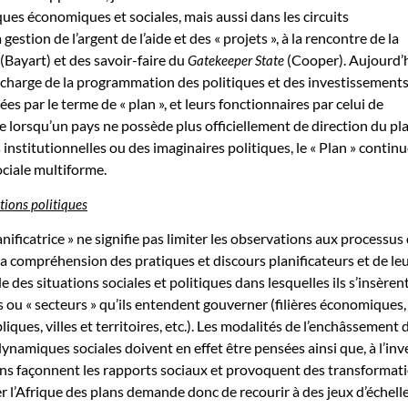
ques économiques et sociales, mais aussi dans les circuits
 gestion de l’argent de l’aide et des « projets », à la rencontre de la
 (Bayart) et des savoir-faire du
(Cooper). Aujourd’h
Gatekeeper State
 charge de la programmation des politiques et des investissement
s par le terme de « plan », et leurs fonctionnaires par celui de
e lorsqu’un pays ne possède plus officiellement de direction du pla
és institutionnelles ou des imaginaires politiques, le « Plan » contin
ociale multiforme.
tions politiques
anificatrice » ne signifie pas limiter les observations aux processus
La compréhension des pratiques et discours planificateurs et de le
e des situations sociales et politiques dans lesquelles ils s’insèrent
 ou « secteurs » qu’ils entendent gouverner (filières économiques,
iques, villes et territoires, etc.). Les modalités de l’enchâssement d
dynamiques sociales doivent en effet être pensées ainsi que, à l’inv
ans façonnent les rapports sociaux et provoquent des transformat
r l’Afrique des plans demande donc de recourir à des jeux d’échelle