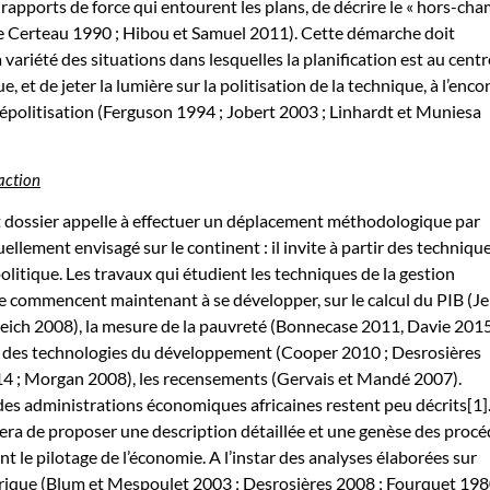
rapports de force qui entourent les plans, de décrire le « hors-cha
e Certeau 1990 ; Hibou et Samuel 2011). Cette démarche doit
 variété des situations dans lesquelles la planification est au centr
que, et de jeter la lumière sur la politisation de la technique, à l’enco
épolitisation (Ferguson 1994 ; Jobert 2003 ; Linhardt et Muniesa
 action
t dossier appelle à effectuer un déplacement méthodologique par
uellement envisagé sur le continent : il invite à partir des techniqu
politique. Les travaux qui étudient les techniques de la gestion
 commencent maintenant à se développer, sur le calcul du PIB (J
eich 2008), la mesure de la pauvreté (Bonnecase 2011, Davie 2015
re des technologies du développement (Cooper 2010 ; Desrosières
014 ; Morgan 2008), les recensements (Gervais et Mandé 2007).
des administrations économiques africaines restent peu décrits[1].
 sera de proposer une description détaillée et une genèse des proc
nt le pilotage de l’économie. A l’instar des analyses élaborées sur
frique (Blum et Mespoulet 2003 ; Desrosières 2008 ; Fourquet 198