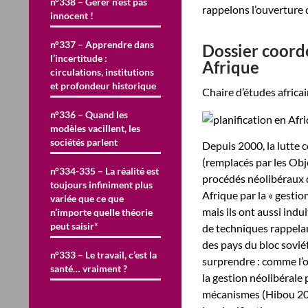
n°338 – Gérer n’est pas
rappelons l’ouverture 
innocent !
n°337 – Apprendre dans
Dossier coordo
l’incertitude :
Afrique
circulations, institutions
et profondeur historique
Chaire d’études afric
n°336 – Quand les
modèles vacillent, les
sociétés parlent
Depuis 2000, la lutte 
(remplacés par les Obj
n°334-335 – La réalité est
procédés néolibéraux 
toujours infiniment plus
Afrique par la « gestio
variée que ce que
mais ils ont aussi indui
n’importe quelle théorie
peut saisir*
de techniques rappela
des pays du bloc sovié
n°333 – Le travail, c’est la
surprendre : comme l’o
santé… vraiment ?
la gestion néolibérale 
mécanismes (Hibou 2012