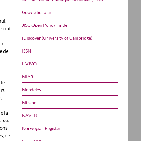
Google Scholar
ui,
JISC Open Policy Finder
s sont
iDiscover (University of Cambridge)
n.
ue de
ISSN
LIVIVO
MIAR
 de
Mendeley
urs
,
Mirabel
e la
NAVER
erse,
ions
Norwegian Register
s, de