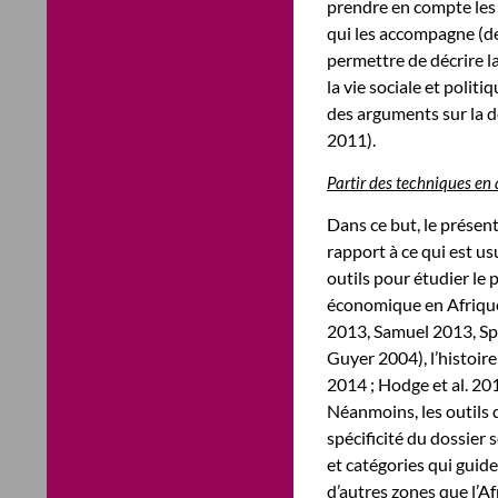
prendre en compte les 
qui les accompagne (d
permettre de décrire la
la vie sociale et politi
des arguments sur la d
2011).
Partir des techniques en
Dans ce but, le présen
rapport à ce qui est us
outils pour étudier le 
économique en Afrique
2013, Samuel 2013, Sp
Guyer 2004), l’histoi
2014 ; Hodge et al. 2
Néanmoins, les outils 
spécificité du dossier
et catégories qui guide
d’autres zones que l’A