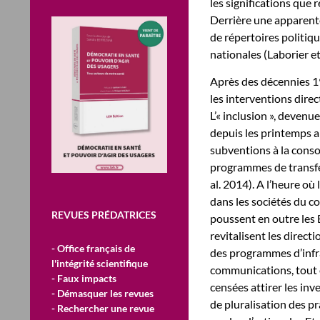
les significations que
Derrière une apparente 
de répertoires politiqu
nationales (Laborier e
Après des décennies 19
les interventions dire
L’« inclusion », deven
depuis les printemps ar
subventions à la cons
programmes de transfe
al. 2014). A l’heure où
dans les sociétés du co
REVUES PRÉDATRICES
poussent en outre les 
revitalisent les direct
- Office français de
des programmes d’infr
l'intégrité scientifique
communications, tout e
- Faux impacts
censées attirer les in
- Démasquer les revues
de pluralisation des p
- Rechercher une revue