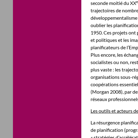
e
seconde moitié du XX
trajectoires de nombre
développementalisme p
oublier les planificat
1950. Ces projets ont 
et politiques et les i
planificateurs de l’Em
Plus encore, les échang
socialistes ou non, re
plus vaste : les traject
organisations sous-rég
coopérations essentiel
(Morgan 2008), par des
réseaux professionnels
Les outils et acteurs de
La résurgence planific
de planification (prog
« stratégies d’accéléra