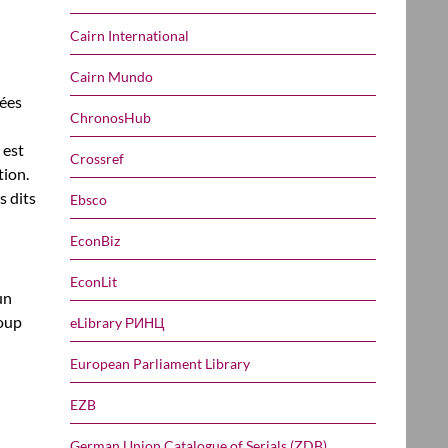
Cairn International
Cairn Mundo
nées
ChronosHub
 est
Crossref
tion.
s dits
Ebsco
EconBiz
EconLit
un
coup
eLibrary РИНЦ
European Parliament Library
EZB
German Union Catalogue of Serials (ZDB)