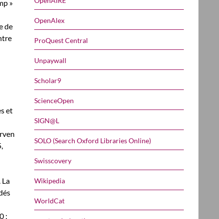
OpenAIRE
mp »
OpenAlex
e de
ntre
ProQuest Central
Unpaywall
Scholar9
ScienceOpen
es et
SIGN@L
erven
SOLO (Search Oxford Libraries Online)
,
Swisscovery
 La
Wikipedia
édés
WorldCat
0 ;