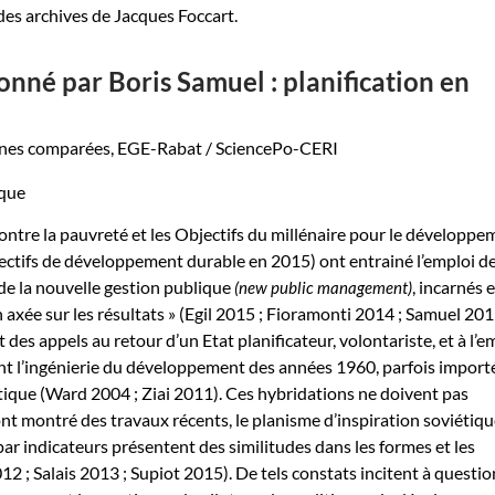
des archives de Jacques Foccart.
nné par Boris Samuel : planification en
aines comparées, EGE-Rabat / SciencePo-CERI
contre la pauvreté et les Objectifs du millénaire pour le développe
ectifs de développement durable en 2015) ont entrainé l’emploi d
de la nouvelle gestion publique
, incarnés 
(new public management)
n axée sur les résultats » (Egil 2015 ; Fioramonti 2014 ; Samuel 201
t des appels au retour d’un Etat planificateur, volontariste, et à l’e
nt l’ingénierie du développement des années 1960, parfois import
tique (Ward 2004 ; Ziai 2011). Ces hybridations ne doivent pas
nt montré des travaux récents, le planisme d’inspiration soviétiqu
par indicateurs présentent des similitudes dans les formes et les
 ; Salais 2013 ; Supiot 2015). De tels constats incitent à questi