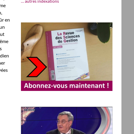
… autres indexations
mme
n,
sûr en
 un
out
même
s
idien
ner
yées