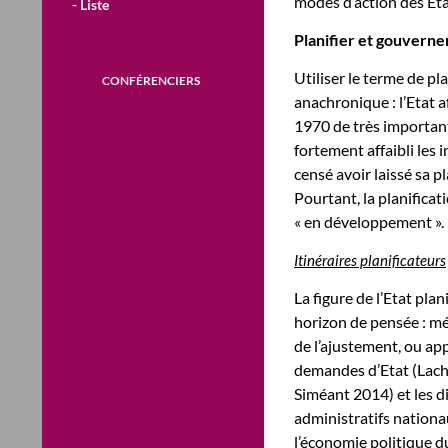
modes d’action des Etat
- Liste
Planifier et gouverner
Utiliser le terme de p
CONFÉRENCIERS
anachronique : l’Etat 
1970 de très important
fortement affaibli les 
censé avoir laissé sa p
Pourtant, la planifica
« en développement ».
Itinéraires planificateurs
La figure de l’Etat pla
horizon de pensée : mém
de l’ajustement, ou ap
demandes d’Etat (Lach
Siméant 2014) et les di
administratifs nationa
l’économie politique d