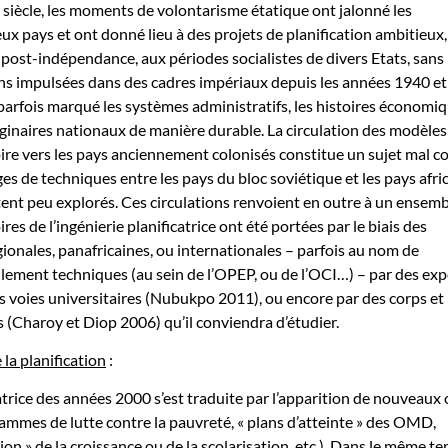
siècle, les moments de volontarisme étatique ont jalonné les
ux pays et ont donné lieu à des projets de planification ambitieux,
ost-indépendance, aux périodes socialistes de divers Etats, sans
ions impulsées dans des cadres impériaux depuis les années 1940 et
parfois marqué les systèmes administratifs, les histoires économi
maginaires nationaux de manière durable. La circulation des modèles
pire vers les pays anciennement colonisés constitue un sujet mal c
es de techniques entre les pays du bloc soviétique et les pays afric
stent peu explorés. Ces circulations renvoient en outre à un ensem
oires de l’ingénierie planificatrice ont été portées par le biais des
ionales, panafricaines, ou internationales – parfois au nom de
lement techniques (au sein de l’OPEP, ou de l’OCI…) – par des exp
 voies universitaires (Nubukpo 2011), ou encore par des corps et
 (Charoy et Diop 2006) qu’il conviendra d’étudier.
 la planification
:
atrice des années 2000 s’est traduite par l’apparition de nouveaux 
rammes de lutte contre la pauvreté, « plans d’atteinte » des OMD,
tion » de la croissance ou de la scolarisation, etc.). Dans le même t