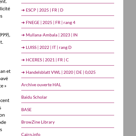
ent.
icité
➔ ESCP | 2025 | FR | D
es
➔ FNEGE | 2025 | FR | rang 4
999),
➔ Mullana-Ambala | 2023 | IN
t.
➔ LUISS | 2022 | IT | rang D
➔ HCERES | 2021 | FR | C
an et
➔ Handelsblatt VWL | 2020 | DE | 0,025
pavé
Archive ouverte HAL
ce »
Baidu Scholar
ncent
s
BASE
ion
ode
BrowZine Library
es
Cairn.info