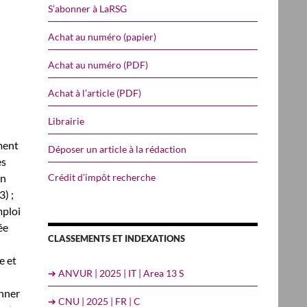
S’abonner à LaRSG
Achat au numéro (papier)
Achat au numéro (PDF)
Achat à l’article (PDF)
Librairie
ment
Déposer un article à la rédaction
es
Crédit d’impôt recherche
en
3) ;
mploi
ée
CLASSEMENTS ET INDEXATIONS
e et
➔ ANVUR | 2025 | IT | Area 13 S
onner
➔ CNU | 2025 | FR | C