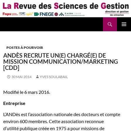
Aller
au
contenu
Recherche
La Revue des Sciences des Gestion – LaRSG.fr
POSTES À POURVOIR
ANDÈS RECRUTE UN(E) CHARGÉ(E) DE
MISSION COMMUNICATION/MARKETING
[CDD]
30 MAI 2014
YVES SOULABAIL
Modifié le 6 mars 2016.
Entreprise
L’ANDès est l’association nationale des docteurs et compte
environ 600 membres. Cette association reconnue
d’utilité publique créée en 1975 a pour missions de