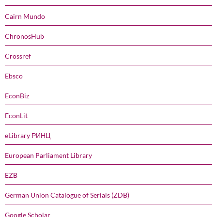
Cairn Mundo
ChronosHub
Crossref
Ebsco
EconBiz
EconLit
eLibrary РИНЦ
European Parliament Library
EZB
German Union Catalogue of Serials (ZDB)
Google Scholar