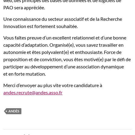
web, des principes des bases de données et de logiciels de
PAO sera appréciée.
Une connaissance du secteur associatif et de la Recherche
Innovation est fortement souhaitée.
Vous faîtes preuve d’un excellent relationnel et d’une bonne
capacité d’adaptation. Organisé(e), vous savez travailler en
autonomie et êtes polyvalent(e) et enthousiaste. Force de
proposition et de conviction, vous êtes motivé(e) par le défi de
participer au développement d’une association dynamique
et en forte mutation.
Merci d’envoyer au plus vite votre candidature à
andes.recrute@andes.asso.fr
ANDÈS
Navigation