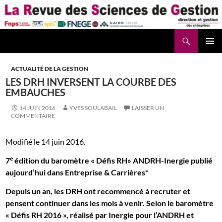
Aller
au
contenu
Recherche
La Revue des Sciences des Gestion – LaRSG.fr
ACTUALITÉ DE LA GESTION
LES DRH INVERSENT LA COURBE DES
EMBAUCHES
14 JUIN 2016
YVES SOULABAIL
LAISSER UN
COMMENTAIRE
Modifié le 14 juin 2016.
e
7
édition du baromètre « Défis RH» ANDRH-Inergie publié
aujourd’hui dans Entreprise & Carrières*
Depuis un an, les DRH ont recommencé à recruter et
pensent continuer dans les mois à venir. Selon le baromètre
« Défis RH 2016 », réalisé par Inergie pour l’ANDRH et