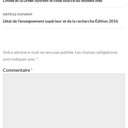
des
L’Insee et la Drees ouvrent le code source du modèle Ines
articles
ARTICLE SUIVANT
L’état de l’enseignement supérieur et de la recherche Édition 2016
Votre adresse e-mail ne sera pas publiée.
Les champs obligatoires
sont indiqués avec
*
Commentaire
*