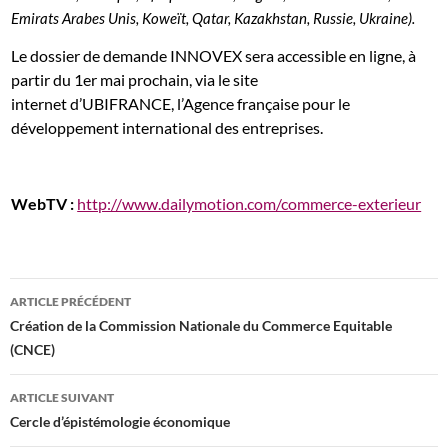
Emirats Arabes Unis, Koweït, Qatar, Kazakhstan, Russie, Ukraine).
Le dossier de demande INNOVEX sera accessible en ligne, à
partir du 1er mai prochain, via le site
internet d’UBIFRANCE, l’Agence française pour le
développement international des entreprises.
WebTV :
http://www.dailymotion.com/commerce-exterieur
Navigation
ARTICLE PRÉCÉDENT
des
Création de la Commission Nationale du Commerce Equitable
(CNCE)
articles
ARTICLE SUIVANT
Cercle d’épistémologie économique