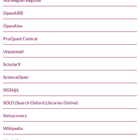
Norwegian Register
OpenAIRE
OpenAlex
ProQuest Central
Unpaywall
Scholar9
ScienceOpen
SIGN@L
SOLO (Search Oxford Libraries Online)
Swisscovery
Wikipedia