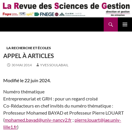
Aller
au
contenu
Recherche
La Revue des Sciences des Gestion – LaRSG.fr
LA RECHERCHE ET ÉCOLES
APPEL À ARTICLES
30 MAI 2014
YVES SOULABAIL
Modifié le 22 juin 2024.
Numéro thématique
Entrepreneuriat et GRH : pour un regard croisé
Co-Rédacteurs en chef invités du numéro thématique :
Professeur Mohamed BAYAD et Professeur Pierre LOUART
(
mohamed.bayad@univ-nancy2.fr
;
pierre.louart@iae.univ-
lille1.fr
)