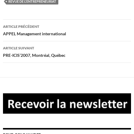
REVUE DE L'ENTREPRENEURIAT
Navigation
ARTICLE PRÉCÉDENT
des
APPEL Management international
articles
ARTICLE SUIVANT
PRE-ICIS’2007, Montréal, Québec