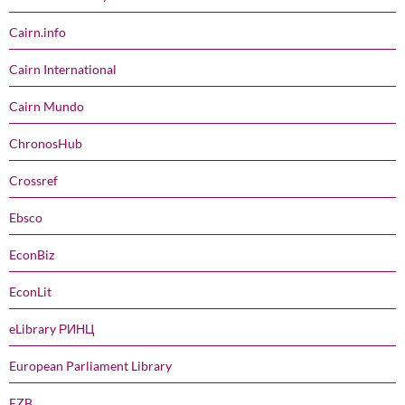
Cairn.info
Cairn International
Cairn Mundo
ChronosHub
Crossref
Ebsco
EconBiz
EconLit
eLibrary РИНЦ
European Parliament Library
EZB