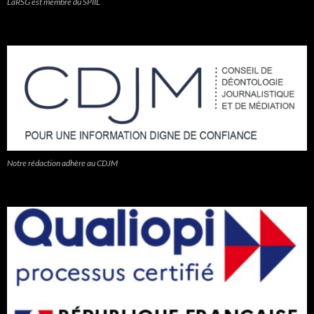
LaRSG est membre du SPIIL
Notre rédaction adhère au CDJM