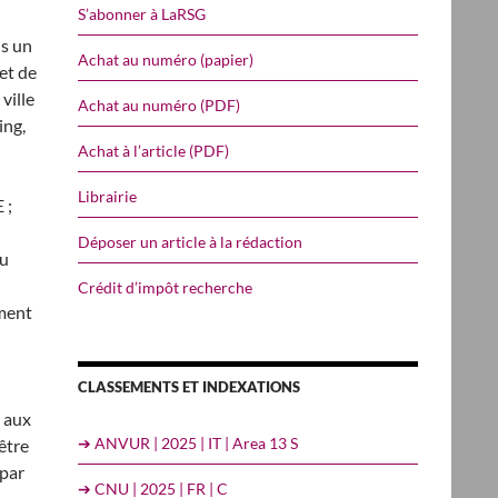
S’abonner à LaRSG
ns un
Achat au numéro (papier)
et de
ville
Achat au numéro (PDF)
ing,
Achat à l’article (PDF)
Librairie
 ;
Déposer un article à la rédaction
ou
Crédit d’impôt recherche
ement
CLASSEMENTS ET INDEXATIONS
e aux
➔ ANVUR | 2025 | IT | Area 13 S
être
 par
➔ CNU | 2025 | FR | C