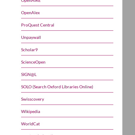
OpenAIRE
OpenAlex
ProQuest Central
Unpaywall
Scholar9
ScienceOpen
SIGN@L
SOLO (Search Oxford Libraries Online)
Swisscovery
Wikipedia
WorldCat