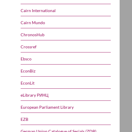
Cairn International
Cairn Mundo
ChronosHub
Crossref
Ebsco
EconBiz
EconLit
eLibrary РИНЦ
European Parliament Library
EZB
German Union Catalogue of Serials (ZDB)