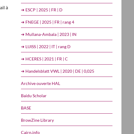
il à
➔ ESCP | 2025 | FR | D
➔ FNEGE | 2025 | FR | rang 4
➔ Mullana-Ambala | 2023 | IN
➔ LUISS | 2022 | IT | rang D
➔ HCERES | 2021 | FR | C
➔ Handelsblatt VWL | 2020 | DE | 0,025
Archive ouverte HAL
Baidu Scholar
BASE
BrowZine Library
Cairn.info