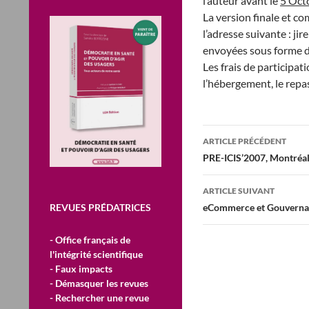
l’auteur avant le
5 Oct
La version finale et co
l’adresse suivante : 
envoyées sous forme d
Les frais de participat
l’hébergement, le repas
Navigation
ARTICLE PRÉCÉDENT
des
PRE-ICIS’2007, Montréa
articles
ARTICLE SUIVANT
REVUES PRÉDATRICES
eCommerce et Gouvernanc
- Office français de
l'intégrité scientifique
- Faux impacts
- Démasquer les revues
- Rechercher une revue