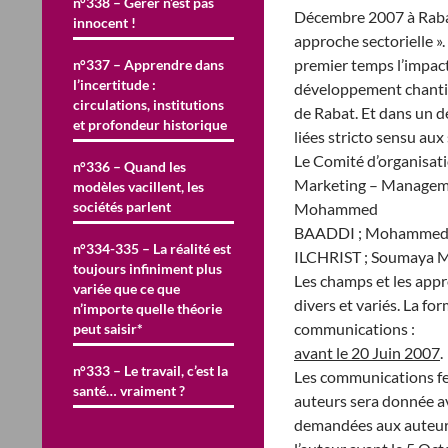
n°338 – Gérer n’est pas
Décembre 2007 à Rabat
innocent !
approche sectorielle »
premier temps l’impact
n°337 – Apprendre dans
l’incertitude :
développement chantier
circulations, institutions
de Rabat. Et dans un d
et profondeur historique
liées stricto sensu aux
Le Comité d’organisat
n°336 – Quand les
Marketing – Managem
modèles vacillent, les
sociétés parlent
Mohammed
BAADDI ; Mohammed B
n°334-335 – La réalité est
ILCHRIST ; Soumaya M
toujours infiniment plus
Les champs et les app
variée que ce que
divers et variés. La f
n’importe quelle théorie
communications :
peut saisir*
avant le 20 Juin 2007
.
n°333 – Le travail, c’est la
Les communications fer
santé… vraiment ?
auteurs sera donnée a
demandées aux auteurs.