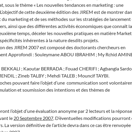
, sous le thème « Les nouvelles tendances en marketing : une
. L’objectif de cette deuxième édition des JIREM est de montrer da
 du marketing et de ses méthodes sur les stratégies de lancement 
s, ainsi que des différentes activités économiques que connaît la 
euxième temps, déceler les nouvelles pratiques en matière Market
 spécificités inhérentes à la nature desdits projets.
ion des JIREM 2007 est composé des doctorants chercheurs en
ent Approfondi : Souleymane ABOU IBRAHIM ; My Rchid AMINE
EKKALI ; Kaoutar BERRADA ; Fouad CHERIFI ; Agbangla Sard
ENDIL ; Zineb TALBY ; Mehdi TALEB ; Mouncif TAYBI.
roches pouvant faire l’objet d’une communication sont volontair
ormulation et soumission des intentions et des thèmes de
ont l’objet d’une évaluation anonyme par 2 lecteurs et la répons
vant le
20 Septembre 2007
. D’éventuelles modifications pourront 
 La version définitive de l’article devra dans ce cas être renvoyée