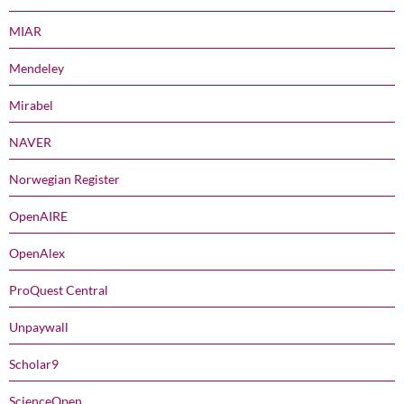
MIAR
Mendeley
Mirabel
NAVER
Norwegian Register
OpenAIRE
OpenAlex
ProQuest Central
Unpaywall
Scholar9
ScienceOpen