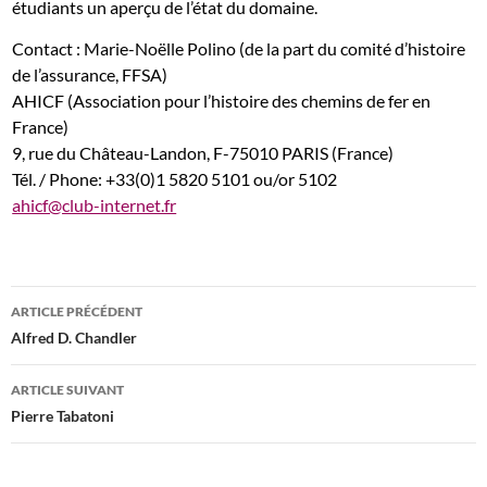
étudiants un aperçu de l’état du domaine.
Contact : Marie-Noëlle Polino (de la part du comité d’histoire
de l’assurance, FFSA)
AHICF (Association pour l’histoire des chemins de fer en
France)
9, rue du Château-Landon, F-75010 PARIS (France)
Tél. / Phone: +33(0)1 5820 5101 ou/or 5102
ahicf@club-internet.fr
Navigation
ARTICLE PRÉCÉDENT
des
Alfred D. Chandler
articles
ARTICLE SUIVANT
Pierre Tabatoni