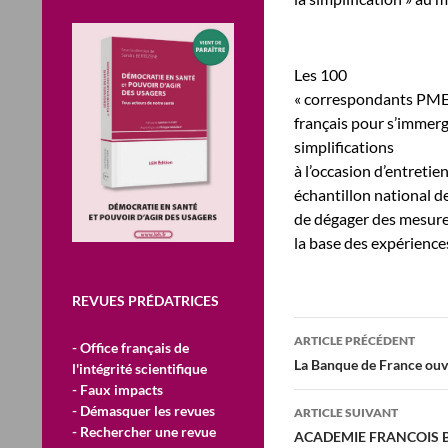
Les 100
« correspondants PME 
français pour s’immerge
simplifications
à l’occasion d’entreti
échantillon national d
de dégager des mesures
la base des expériences
REVUES PRÉDATRICES
Navigation
ARTICLE PRÉCÉDENT
- Office français de
des
La Banque de France ouve
l'intégrité scientifique
- Faux impacts
articles
- Démasquer les revues
ARTICLE SUIVANT
- Rechercher une revue
ACADEMIE FRANCOIS