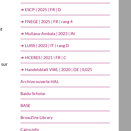
➔ ESCP | 2025 | FR | D
➔ FNEGE | 2025 | FR | rang 4
nt
➔ Mullana-Ambala | 2023 | IN
➔ LUISS | 2022 | IT | rang D
➔ HCERES | 2021 | FR | C
 sur
➔ Handelsblatt VWL | 2020 | DE | 0,025
Archive ouverte HAL
Baidu Scholar
BASE
BrowZine Library
Cairn.info