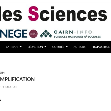
LA REVUE
RÉDACTION
COMITÉS
AUTEURS
PROPOSER UN 
ION
SIMPLIFICATION
S SOULABAIL
.