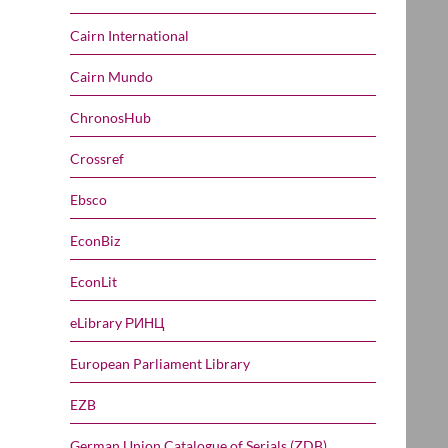
Cairn International
Cairn Mundo
ChronosHub
Crossref
Ebsco
EconBiz
EconLit
eLibrary РИНЦ
European Parliament Library
EZB
German Union Catalogue of Serials (ZDB)