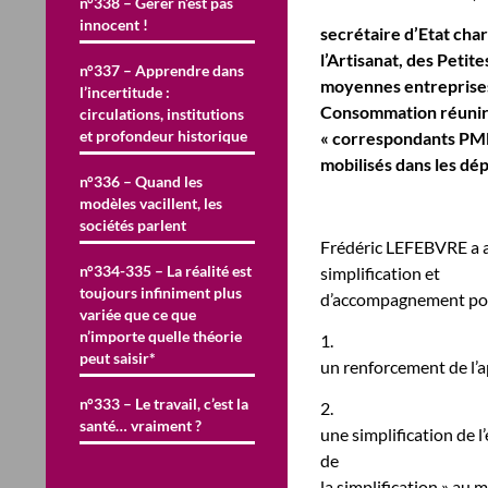
n°338 – Gérer n’est pas
innocent !
secrétaire d’Etat ch
l’Artisanat,
des Petite
n°337 – Apprendre dans
moyennes entreprises
l’incertitude :
Consommation
réunir
circulations, institutions
et profondeur historique
« correspondants PM
mobilisés dans les d
n°336 – Quand les
modèles vacillent, les
sociétés parlent
Frédéric LEFEBVRE a a
n°334-335 – La réalité est
simplification et
toujours infiniment plus
d’accompagnement pour
variée que ce que
n’importe quelle théorie
1.
peut saisir*
un renforcement de l’a
n°333 – Le travail, c’est la
2.
santé… vraiment ?
une simplification de 
de
la simplification » au m