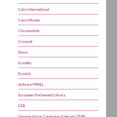
Cairn International
Cairn Mundo
ChronosHub
Crossref
Ebsco
EconBiz
EconLit
eLibrary РИНЦ
European Parliament Library
EZB
German Union Catalogue of Serials (ZDB)