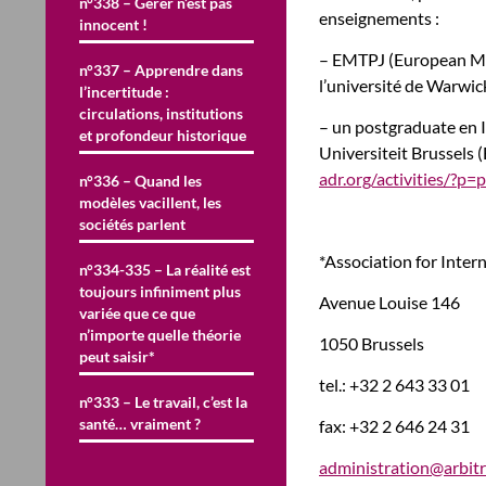
n°338 – Gérer n’est pas
enseignements :
innocent !
– EMTPJ (European Med
n°337 – Apprendre dans
l’université de Warwic
l’incertitude :
circulations, institutions
– un postgraduate en I
et profondeur historique
Universiteit Brussels
adr.org/activities/?p=
n°336 – Quand les
modèles vacillent, les
sociétés parlent
*Association for Inter
n°334-335 – La réalité est
toujours infiniment plus
Avenue Louise 146
variée que ce que
n’importe quelle théorie
1050 Brussels
peut saisir*
tel.: +32 2 643 33 01
n°333 – Le travail, c’est la
santé… vraiment ?
fax: +32 2 646 24 31
administration@arbitr