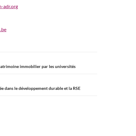
n-adr.org
o.be
patrimoine immobilier par les universités
ée dans le développement durable et la RSE