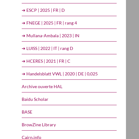
➔ ESCP | 2025 | FR | D
➔ FNEGE | 2025 | FR | rang 4
➔ Mullana-Ambala | 2023 | IN
➔ LUISS | 2022 | IT | rang D
➔ HCERES | 2021 | FR | C
➔ Handelsblatt VWL | 2020 | DE | 0,025
Archive ouverte HAL
Baidu Scholar
BASE
BrowZine Library
Cairn.info