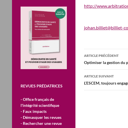
http://www.arbitratio
johan.billiet@billiet-c
Navigation
ARTICLE PRÉCÉDENT
des
Optimiser la gestion du 
articles
ARTICLE SUIVANT
L’ESCEM, toujours engag
REVUES PRÉDATRICES
- Office français de
l'intégrité scientifique
- Faux impacts
- Démasquer les revues
- Rechercher une revue